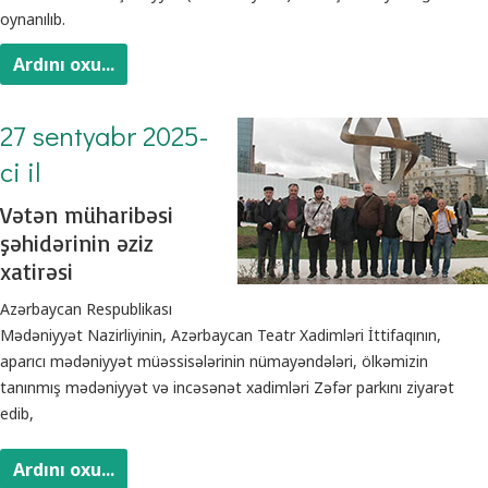
oynanılıb.
Ardını oxu...
27 sentyabr 2025-
ci il
Vətən müharibəsi
şəhidərinin əziz
xatirəsi
Azərbaycan Respublikası
Mədəniyyət Nazirliyinin, Azərbaycan Teatr Xadimləri İttifaqının,
aparıcı mədəniyyət müəssisələrinin nümayəndələri, ölkəmizin
tanınmış mədəniyyət və incəsənət xadimləri Zəfər parkını ziyarət
edib,
Ardını oxu...