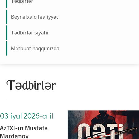
Tədbirlər
Beynəlxalq fəaliyyət
Tədbirlər siyahı
Mətbuat haqqımızda
Tədbirlər
03 iyul 2026-cı il
AzTXİ-ın Mustafa
Mərdanov