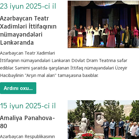
23 iyun 2025-ci il
Azərbaycan Teatr
Xadimləri İttifaqının
nümayəndələri
Lənkəranda
Azərbaycan Teatr Xadimləri
İttifaqının nümayəndələri Lənkəran Dövlət Dram Teatrına səfər
ediblər. Səmimi şəraitdə qarşılanan İttifaq nümayəndələri Üzeyir
Hacıbəylinin "Arşın mal alan" tamaşasına baxıblar.
Ardını oxu...
15 iyun 2025-ci il
Amaliya Pənahova-
80
Azərbaycan Respublikasının