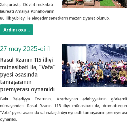
Xalq artisti, Dövlət mükafatı
laureatı Amaliya Pənahovanın
80 illik yubileyi ilə əlaqədar sənətkarın məzarı ziyarət olunub.
Ardını oxu...
27 may 2025-ci il
Rəsul Rzanın 115 illiyi
münasibəti ilə, “Vəfa”
pyesi əsasında
tamaşasının
premyerası oynanıldı
Bakı Bələdiyyə Teatrının, Azərbaycan ədəbiyyatının görkəmli
nümayəndəsi Rəsul Rzanın 115 illiyi münasibəti ilə, dramaturqun
“Vəfa” pyesi əsasında səhnələşdirdiyi eyniadlı tamaşasının premyerası
oynanıldı.