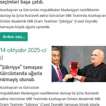
seçimləri başa çatdı.
Azərbaycan və Gürcüstan respublikaları Mədəniyyət nazirliklərinin
dəstəyi ilə Şota Rustaveli adına Gürcüstan Milli Teatrında Azərbaycan
Dövlət Akademik Milli Dram Teatrının "Şükriyyə" (Cavid Zeynallı)
tamaşası böyük uğurla oynanılıb.
Ardını oxu...
14 oktyabr 2025-ci
il
"Şükriyyə" tamaşası
Gürcüstanda uğurla
nümayiş olunub.
Azərbaycan və Gürcüstan
respublikaları Mədəniyyət nazirliklərinin dəstəyi ilə Şota Rustaveli
adına Gürcüstan Milli Teatrında Azərbaycan Dövlət Akademik Milli
Dram Teatrının "Şükriyyə" (Cavid Zeynallı) tamaşası böyük uğurla