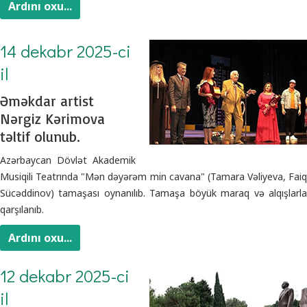
Ardını oxu...
14 dekabr 2025-ci
il
Əməkdar artist
Nərgiz Kərimova
təltif olunub.
Azərbaycan Dövlət Akademik
Musiqili Teatrında "Mən dəyərəm min cavana" (Tamara Vəliyeva, Faiq
Sücəddinov) tamaşası oynanılıb. Tamaşa böyük maraq və alqışlarla
qarşılanıb.
Ardını oxu...
12 dekabr 2025-ci
il