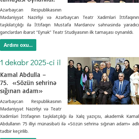
Azərbaycan Respublikasının
Mədəniyyət Nazirliyi və Azərbaycan Teatr Xadimləri İttifaqının
təşkilatçılığı ilə İttifaqın Mustafa Mərdanov səhnəsində yaradıcı
gənclərdən ibarət “Eynək” Teatr Studiyasının ilk tamaşası oynanıldı.
Ardını oxu...
1 dekabr 2025-ci il
Kamal Abdulla –
75. «Sözün sehrinə
sığınan adam»
Azərbaycan Respublikasının
Mədəniyyət Nazirliyi və Teatr
Xadimləri İttifaqının təşkilatçılığı ilə Xalq yazıçısı, akademik Kamal
Abdullanın 75 illiyi münasibəti ilə «Sözün sehrinə sığınan adam» adlı
tədbir keçirilib.