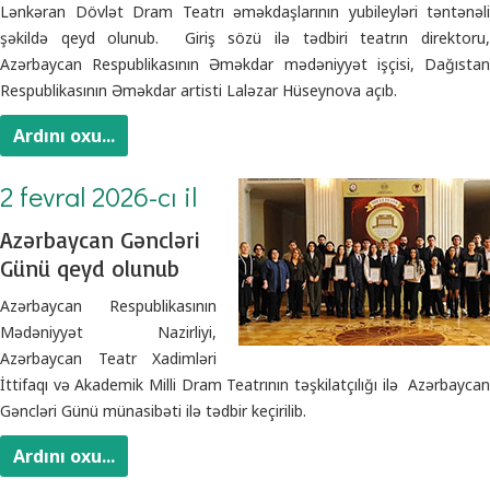
Lənkəran Dövlət Dram Teatrı əməkdaşlarının yubileyləri təntənəli
şəkildə qeyd olunub. Giriş sözü ilə tədbiri teatrın direktoru,
Azərbaycan Respublikasının Əməkdar mədəniyyət işçisi, Dağıstan
Respublikasının Əməkdar artisti Laləzar Hüseynova açıb.
Ardını oxu...
2 fevral 2026-cı il
Azərbaycan Gəncləri
Günü qeyd olunub
Azərbaycan Respublikasının
Mədəniyyət Nazirliyi,
Azərbaycan Teatr Xadimləri
İttifaqı və Akademik Milli Dram Teatrının təşkilatçılığı ilə Azərbaycan
Gəncləri Günü münasibəti ilə tədbir keçirilib.
Ardını oxu...