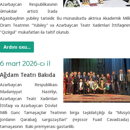
Azərbaycan Respublikasının
Əməkdar artisti İradə
Ağasıbəylinin yubiley tarixidir. Bu münasibətlə aktrisa Akademik Milli
Dram Teatrının “Yubiley” və Azərbaycan Teatr Xadimləri İttifaqının
"Qızılgül" mükafatları ilə təltif olunub.
Ardını oxu...
6 mart 2026-cı il
Ağdam Teatrı Bakıda
Azərbaycan Respublikası
Mədəniyyət Nazirliyi,
Azərbaycan Teatr Xadimləri
İttifaqı və Azərbaycan Dövlət
Milli Gənc Tamaşaçılar Teatrının birgə təşkilatçılığı ilə “Müsyö
Jordanın Qarabağ sərgüzəştləri” (rejissor Fuad Cavadzadə)
tamaşasının Bakı premyerası gəstərilib.