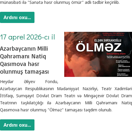
münasibəti ilə "Sənətə həsr olunmuş ömür" adlı tədbir keçirilib.
Ardını oxu...
17 aprel 2026-cı il
Azərbaycanın Milli
Qəhrəmanı Natiq
Qasımova həsr
olunmuş tamaşası
Heydər Əliyev Fondu,
Azərbaycan Respublikasının Mədəniyyət Nazirliyi, Teatr Xadimləri
İttifaqı, Sumqayıt Dövlət Dram Teatrı və Mingəçevir Dövlət Dram
Teatrının təşkilatçılığı ilə Azərbaycanın Milli Qəhrəmanı Natiq
Qasımova həsr olunmuş "Ölməz" tamaşası təqdim olunub.
Ardını oxu...