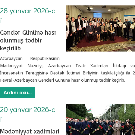
28 yanvar 2026-cı
il
Gənclər Gününə həsr
olunmuş tədbir
keçirilib
Azərbaycan Respublikasının
Mədəniyyət Nazirliyi, Azərbaycan Teatr Xadimləri İttifaqı və
İncəsənətin Tərəqqisinə Dəstək İctimai Birliyinin təşkilatçılığı ilə 2
Fevral -Azərbaycan Gəncləri Gününə həsr olunmuş tədbir keçirib.
Ardını oxu...
20 yanvar 2026-cı
il
Mədəniyyət xadimləri