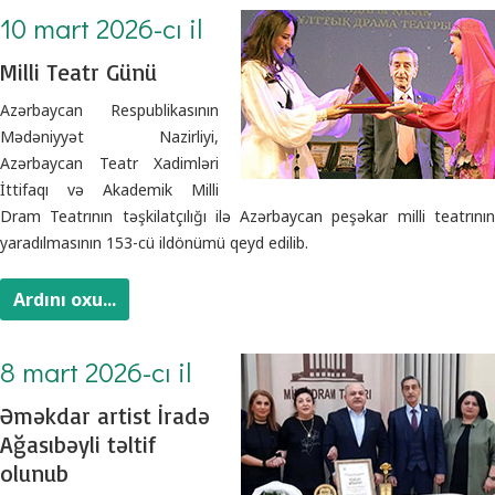
10 mart 2026-cı il
Milli Teatr Günü
Azərbaycan Respublikasının
Mədəniyyət Nazirliyi,
Azərbaycan Teatr Xadimləri
İttifaqı və Akademik Milli
Dram Teatrının təşkilatçılığı ilə Azərbaycan peşəkar milli teatrının
yaradılmasının 153-cü ildönümü qeyd edilib.
Ardını oxu...
8 mart 2026-cı il
Əməkdar artist İradə
Ağasıbəyli təltif
olunub