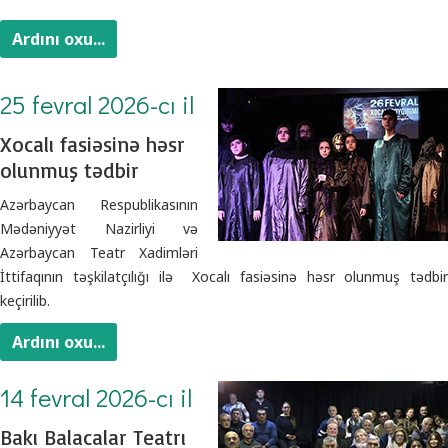
Ardını oxu...
25 fevral 2026-cı il
Xocalı fasiəsinə həsr
olunmuş tədbir
Azərbaycan Respublikasının
Mədəniyyət Nazirliyi və
Azərbaycan Teatr Xadimləri
İttifaqının təşkilatçılığı ilə Xocalı fasiəsinə həsr olunmuş tədbir
keçirilib.
Ardını oxu...
14 fevral 2026-cı il
Bakı Balacalar Teatrı