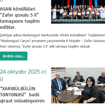
ASAN könüllüləri
“Zəfər qoxulu 5 il”
tamaşasını təqdim
ediblər.
Şəhriyar adına Mədəniyyət Mərkəzində “ASAN Könüllüləri” Təşkilatının
“Mədəniyyət Carçısı” proqramı çərçivəsində 8 Noyabr – Zəfər Gününə
həsr olunmuş “Zəfər qoxulu 5 il” adlı tamaşa təqdim olunub.
Ardını oxu...
24 oktyabr 2025-ci
il
“XARIBÜLBÜLÜN
TƏNTƏNƏSİ” bədii
qiraət müsabiqəsinin