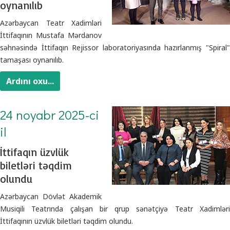
oynanılıb
Azərbaycan Teatr Xadimləri
İttifaqının Mustafa Mərdanov
səhnəsində İttifaqın Rejissor laboratoriyasında hazırlanmış "Spiral"
tamaşası oynanılıb.
Ardını oxu...
24 noyabr 2025-ci
il
İttifaqın üzvlük
biletləri təqdim
olundu
Azərbaycan Dövlət Akademik
Musiqili Teatrında çalışan bir qrup sənətçiyə Teatr Xadimləri
İttifaqının üzvlük biletləri təqdim olundu.