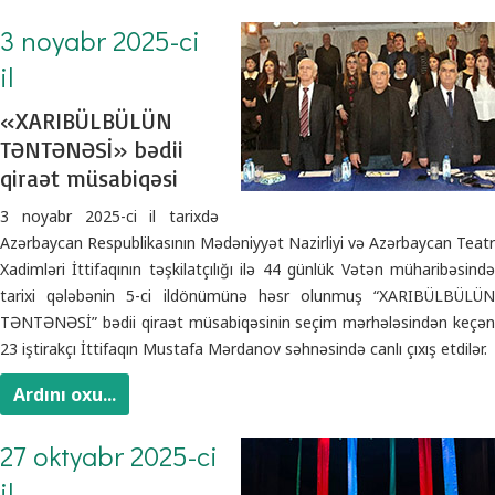
3 noyabr 2025-ci
il
«XARIBÜLBÜLÜN
TƏNTƏNƏSİ» bədii
qiraət müsabiqəsi
3 noyabr 2025-ci il tarixdə
Azərbaycan Respublikasının Mədəniyyət Nazirliyi və Azərbaycan Teatr
Xadimləri İttifaqının təşkilatçılığı ilə 44 günlük Vətən müharibəsində
tarixi qələbənin 5-ci ildönümünə həsr olunmuş “XARIBÜLBÜLÜN
TƏNTƏNƏSİ” bədii qiraət müsabiqəsinin seçim mərhələsindən keçən
23 iştirakçı İttifaqın Mustafa Mərdanov səhnəsində canlı çıxış etdilər.
Ardını oxu...
27 oktyabr 2025-ci
il