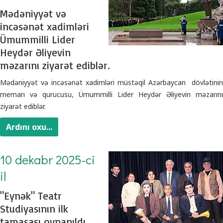
Mədəniyyət və
incəsənət xadimləri
Ümummilli Lider
Heydər Əliyevin
məzarını ziyarət ediblər.
Mədəniyyət və incəsənət xadimləri müstəqil Azərbaycan dövlətinin
memarı və qurucusu, Ümummilli Lider Heydər Əliyevin məzarını
ziyarət ediblər.
Ardını oxu...
10 dekabr 2025-ci
il
"Eynək" Teatr
Studiyasının ilk
tamaşası oynanıldı.