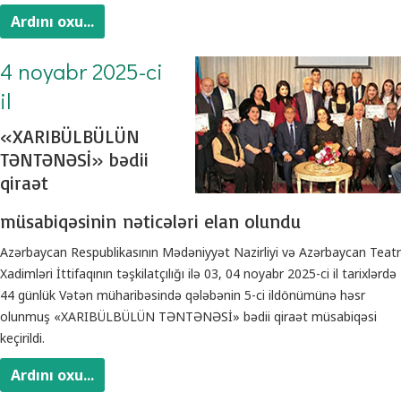
Ardını oxu...
4 noyabr 2025-ci
il
«XARIBÜLBÜLÜN
TƏNTƏNƏSİ» bədii
qiraət
müsabiqəsinin nəticələri elan olundu
Azərbaycan Respublikasının Mədəniyyət Nazirliyi və Azərbaycan Teatr
Xadimləri İttifaqının təşkilatçılığı ilə 03, 04 noyabr 2025-ci il tarixlərdə
44 günlük Vətən müharibəsində qələbənin 5-ci ildönümünə həsr
olunmuş «XARIBÜLBÜLÜN TƏNTƏNƏSİ» bədii qiraət müsabiqəsi
keçirildi.
Ardını oxu...