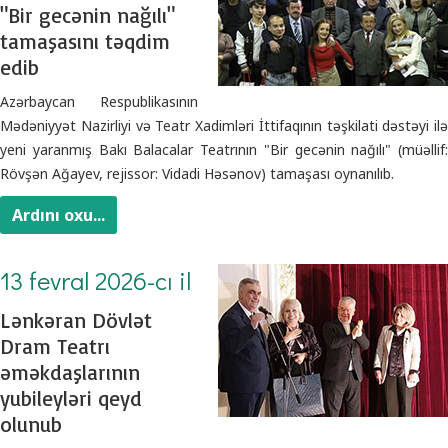
"Bir gecənin nağılı"
tamaşasını təqdim
edib
Azərbaycan Respublikasının
Mədəniyyət Nazirliyi və Teatr Xadimləri İttifaqının təşkilati dəstəyi ilə
yeni yaranmış Bakı Balacalar Teatrının "Bir gecənin nağılı" (müəllif:
Rövşən Ağayev, rejissor: Vidadi Həsənov) tamaşası oynanılıb.
Ardını oxu...
13 fevral 2026-cı il
Lənkəran Dövlət
Dram Teatrı
əməkdaşlarının
yubileyləri qeyd
olunub