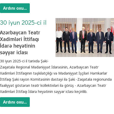
Ardını oxu...
30 iyun 2025-ci il
Azərbaycan Teatr
Xadimləri İttifaqı
İdarə heyətinin
səyyar iclası
30 iyun 2025-ci il tarixdə Şəki-
Zaqatala Regional Mədəniyyət İdarəsinin, Azərbaycan Teatr
Xadimləri İttifaqının təşkilatçılığı və Mədəniyyət İşçiləri Həmkarlar
İttifaqı Şəki rayon Komitəsinin dəstəyi ilə Şəki -Zaqatala regionunda
fəaliyyət göstərən teatr kollektivləri ilə görüş - Azərbaycan Teatr
Xadimləri İttifaqı İdarə heyətinin səyyar iclası keçirilib.
Ardını oxu...