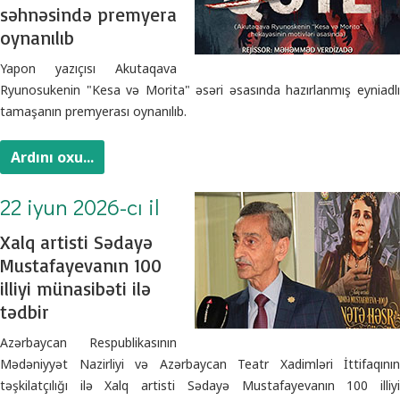
səhnəsində premyera
oynanılıb
Yapon yazıçısı Akutaqava
Ryunosukenin "Kesa və Morita" əsəri əsasında hazırlanmış eyniadlı
tamaşanın premyerası oynanılıb.
Ardını oxu...
22 iyun 2026-cı il
Xalq artisti Sədayə
Mustafayevanın 100
illiyi münasibəti ilə
tədbir
Azərbaycan Respublikasının
Mədəniyyət Nazirliyi və Azərbaycan Teatr Xadimləri İttifaqının
təşkilatçılığı ilə Xalq artisti Sədayə Mustafayevanın 100 illiyi