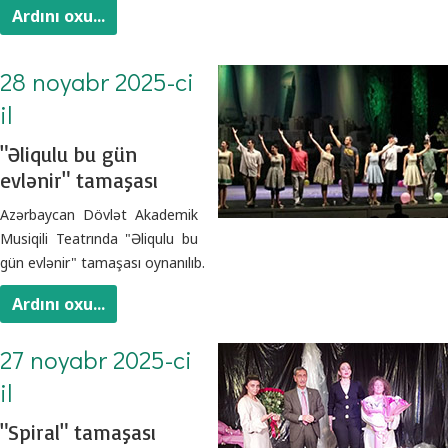
Ardını oxu...
28 noyabr 2025-ci
il
"Əliqulu bu gün
evlənir" tamaşası
Azərbaycan Dövlət Akademik
Musiqili Teatrında "Əliqulu bu
gün evlənir" tamaşası oynanılıb.
Ardını oxu...
27 noyabr 2025-ci
il
"Spiral" tamaşası