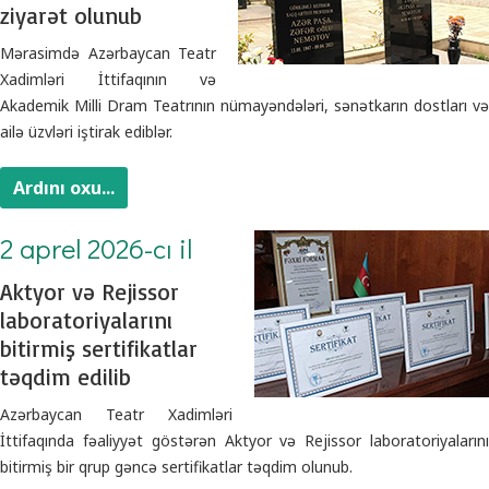
ziyarət olunub
Mərasimdə Azərbaycan Teatr
Xadimləri İttifaqının və
Akademik Milli Dram Teatrının nümayəndələri, sənətkarın dostları və
ailə üzvləri iştirak ediblər.
Ardını oxu...
2 aprel 2026-cı il
Aktyor və Rejissor
laboratoriyalarını
bitirmiş sertifikatlar
təqdim edilib
Azərbaycan Teatr Xadimləri
İttifaqında fəaliyyət göstərən Aktyor və Rejissor laboratoriyalarını
bitirmiş bir qrup gəncə sertifikatlar təqdim olunub.