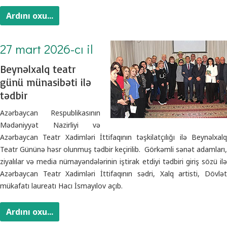
Ardını oxu...
27 mart 2026-cı il
Beynəlxalq teatr
günü münasibəti ilə
tədbir
Azərbaycan Respublikasının
Mədəniyyət Nazirliyi və
Azərbaycan Teatr Xadimləri İttifaqının təşkilatçılığı ilə Beynəlxalq
Teatr Gününə həsr olunmuş tədbir keçirilib. Görkəmli sənət adamları,
ziyalılar və media nümayəndələrinin iştirak etdiyi tədbiri giriş sözü ilə
Azərbaycan Teatr Xadimləri İttifaqının sədri, Xalq artisti, Dövlət
mükafatı laureatı Hacı İsmayılov açıb.
Ardını oxu...