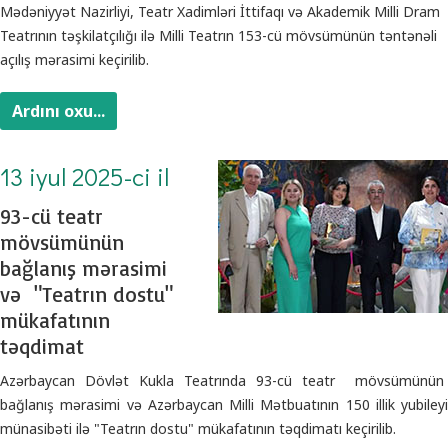
Mədəniyyət Nazirliyi, Teatr Xadimləri İttifaqı və Akademik Milli Dram
Teatrının təşkilatçılığı ilə Milli Teatrın 153-cü mövsümünün təntənəli
açılış mərasimi keçirilib.
Ardını oxu...
13 iyul 2025-ci il
93-cü teatr
mövsümünün
bağlanış mərasimi
və "Teatrın dostu"
mükafatının
təqdimat
Azərbaycan Dövlət Kukla Teatrında 93-cü teatr mövsümünün
bağlanış mərasimi və Azərbaycan Milli Mətbuatının 150 illik yubileyi
münasibəti ilə "Teatrın dostu" mükafatının təqdimatı keçirilib.