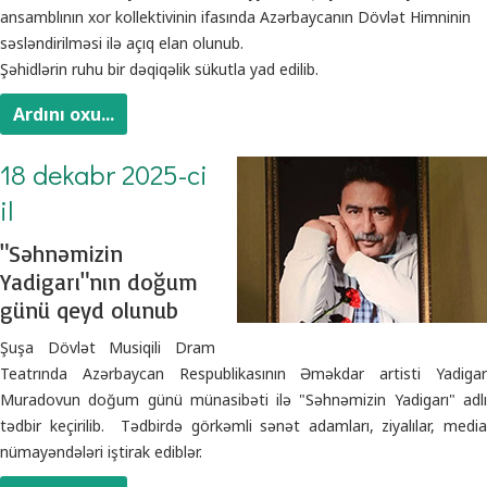
ansamblının xor kollektivinin ifasında Azərbaycanın Dövlət Himninin
səsləndirilməsi ilə açıq elan olunub.
Şəhidlərin ruhu bir dəqiqəlik sükutla yad edilib.
Ardını oxu...
18 dekabr 2025-ci
il
"Səhnəmizin
Yadigarı"nın doğum
günü qeyd olunub
Şuşa Dövlət Musiqili Dram
Teatrında Azərbaycan Respublikasının Əməkdar artisti Yadigar
Muradovun doğum günü münasibəti ilə "Səhnəmizin Yadigarı" adlı
tədbir keçirilib. Tədbirdə görkəmli sənət adamları, ziyalılar, media
nümayəndələri iştirak ediblər.