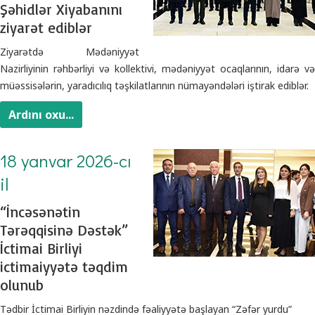
Şəhidlər Xiyabanını
ziyarət ediblər
Ziyarətdə Mədəniyyət
Nazirliyinin rəhbərliyi və kollektivi, mədəniyyət ocaqlarının, idarə və
müəssisələrin, yaradıcılıq təşkilatlarının nümayəndələri iştirak ediblər.
Ardını oxu...
18 yanvar 2026-cı
il
“İncəsənətin
Tərəqqisinə Dəstək”
İctimai Birliyi
ictimaiyyətə təqdim
olunub
Tədbir İctimai Birliyin nəzdində fəaliyyətə başlayan “Zəfər yurdu”