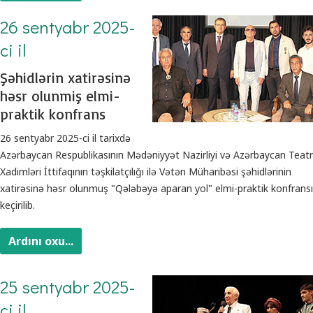
26 sentyabr 2025-
ci il
Şəhidlərin xatirəsinə
həsr olunmiş elmi-
praktik konfrans
26 sentyabr 2025-ci il tarixdə
Azərbaycan Respublikasının Mədəniyyət Nazirliyi və Azərbaycan Teatr
Xadimləri İttifaqının təşkilatçılığı ilə Vətən Müharibəsi şəhidlərinin
xatirəsinə həsr olunmuş "Qələbəyə aparan yol" elmi-praktik konfransı
keçirilib.
Ardını oxu...
25 sentyabr 2025-
ci il