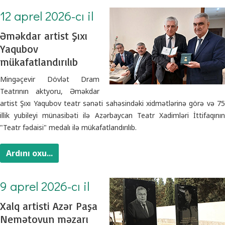
12 aprel 2026-cı il
Əməkdar artist Şıxı
Yaqubov
mükafatlandırılıb
Mingəçevir Dövlət Dram
Teatrının aktyoru, Əməkdar
artist Şıxı Yaqubov teatr sənəti sahəsindəki xidmətlərinə görə və 75
illik yubileyi münasibəti ilə Azərbaycan Teatr Xadimləri İttifaqının
"Teatr fədaisi" medalı ilə mükafatlandırılıb.
Ardını oxu...
9 aprel 2026-cı il
Xalq artisti Azər Paşa
Nemətovun məzarı