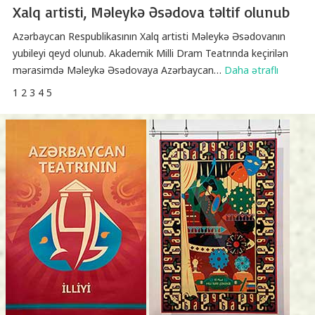
Xalq artisti, Məleykə Əsədova təltif olunub
Azərbaycan Respublikasının Xalq artisti Məleykə Əsədovanın
yubileyi qeyd olunub. Akademik Milli Dram Teatrında keçirilən
mərasimdə Məleykə Əsədovaya Azərbaycan
…
Daha ətraflı
1
2
3
4
5