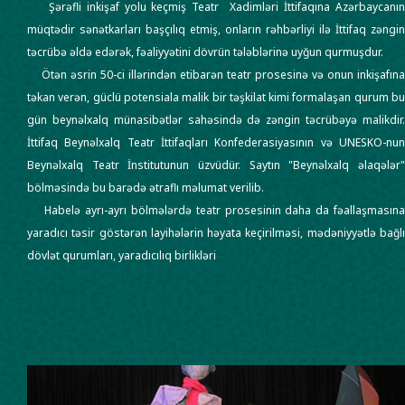
Şərəfli inkişaf yolu keçmiş Teatr Xadimləri İttifaqına Azərbaycanın
müqtədir sənətkarları başçılıq etmiş, onların rəhbərliyi ilə İttifaq zəngin
təcrübə əldə edərək, fəaliyyətini dövrün tələblərinə uyğun qurmuşdur.
Ötən əsrin 50-ci illərindən etibarən teatr prosesinə və onun inkişafına
təkan verən, güclü potensiala malik bir təşkilat kimi formalaşan qurum bu
gün beynəlxalq münasibətlər sahəsində də zəngin təcrübəyə malikdir.
İttifaq Beynəlxalq Teatr İttifaqları Konfederasiyasının və UNESKO-nun
Beynəlxalq Teatr İnstitutunun üzvüdür. Saytın "Beynəlxalq əlaqələr"
bölməsində bu barədə ətraflı məlumat verilib.
Habelə ayrı-ayrı bölmələrdə teatr prosesinin daha da fəallaşmasına
yaradıcı təsir göstərən layihələrin həyata keçirilməsi, mədəniyyətlə bağlı
dövlət qurumları, yaradıcılıq birlikləri