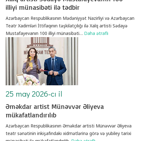
illiyi münasibəti ilə tədbir
Azərbaycan Respublikasının Mədəniyyət Nazirliyi və Azərbaycan
Teatr Xadimləri İttifaqının təşkilatçılığı ilə Xalq artisti Sədayə
Mustafayevanın 100 illiyi münasibəti
…
Daha ətraflı
25 may 2026-cı il
Əməkdar artist Münəvvər Əliyeva
mükafatlandırılıb
Azərbaycan Respublikasının Əməkdar artisti Münəvvər Əliyeva
teatr sənətinin inkişafındakı xidmətlərinə görə və yubiley tarixi
münasibəti ilə mükafatlandırılıb.
Daha ətraflı