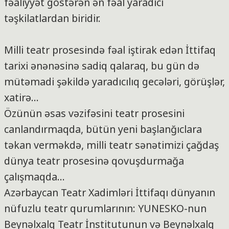
fəaliyyət göstərən ən fəal yaradıcı
təşkilatlardan biridir.
Milli teatr prosesində fəal iştirak edən İttifaq
tarixi ənənəsinə sadiq qalaraq, bu gün də
mütəmadi şəkildə yaradıcılıq gecələri, görüşlər,
xatirə
…
Özünün əsas vəzifəsini teatr prosesini
canlandırmaqda, bütün yeni başlanğıclara
təkan verməkdə, milli teatr sənətimizi çağdaş
dünya teatr prosesinə qovuşdurmağa
çalışmaqda
…
Azərbaycan Teatr Xadimləri İttifaqı dünyanın
nüfuzlu teatr qurumlarının: YUNESKO-nun
Beynəlxalq Teatr İnstitutunun və Beynəlxalq