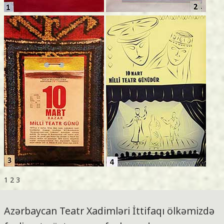
1
2
3
Azərbaycan Teatr Xadimləri İttifaqı ölkəmizdə