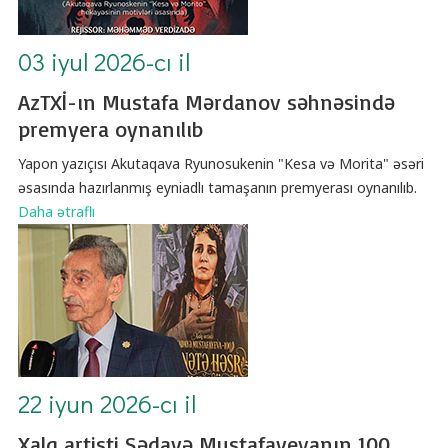
03 iyul 2026-cı il
AzTXİ-ın Mustafa Mərdanov səhnəsində
premyera oynanılıb
Yapon yazıçısı Akutaqava Ryunosukenin "Kesa və Morita" əsəri
əsasında hazırlanmış eyniadlı tamaşanın premyerası oynanılıb.
Daha ətraflı
22 iyun 2026-cı il
Xalq artisti Sədayə Mustafayevanın 100