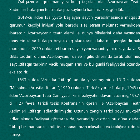
Qafqazın ən qocaman yaradıcılıq təşkilatı olan Azərbaycan Teatr
Xadimləri İttifaqının teatrittifaqi.az saytında hamınızı xoş gördük.
2013-cü ildən fəaliyyətə başlayan saytın yaradılmasında məqsəd
qurumun keçdiyi inkişaf yolu barədə sizə ətraflı məlumat verməkdən
ibarətdir. Azərbaycanın teatr aləmi ilə dünya ölkələrini daha yaxından
tanış etmək və İttifaqın beynəlxalq əlaqələrini daha da genişləndirmək
məqsədi ilə 2020-ci ildən etibarən saytın yeni variantı yeni dizaynda və 3
dildə təqdim olunur. Azərbaycan, rus və ingilis dillərində tərtib olunmuş
sayt İttifaqın tarixinin vacib məqamlarını və bu günki fəaliyyətini özündə
əks etdirir.
1897-ci ildə "Artistlər İttifaqı" adı ilə yaranmış birlik 1917-ci ildən
"Müsəlman Artistlər İttifaqı", 1920-ci ildən "Türk Aktyorlar İttifaqı", 1945-ci
ildən "Azərbaycan Teatr Cəmiyyəti" kimi fəaliyyətini davam etdirmiş, 1987-
ci il 27 fevral tarixli təsis Konfransının qərarı ilə "Azərbaycan Teatr
Xadimləri İttifaqı" adlandırılmışdır. Özünün zəngin tarixi boyu müxtəlif
adlar altında fəaliyyət göstərsə də, yarandığı vaxtdan bu günə qədər
İttifaq bir məqsədə - milli teatr sənətimizin inkişafına və təbliğinə xidmət
etmişdir.