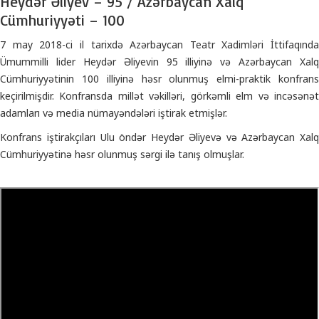
Heydər Əliyev – 95 / Azərbaycan Xalq
Cümhuriyyəti – 100
7 may 2018-ci il tarixdə Azərbaycan Teatr Xadimləri İttifaqında
Ümummilli lider Heydər Əliyevin 95 illiyinə və Azərbaycan Xalq
Cümhuriyyətinin 100 illiyinə həsr olunmuş elmi-praktik konfrans
keçirilmişdir. Konfransda millət vəkilləri, görkəmli elm və incəsənət
adamları və media nümayəndələri iştirak etmişlər.
Konfrans iştirakçıları Ulu öndər Heydər Əliyevə və Azərbaycan Xalq
Cümhuriyyətinə həsr olunmuş sərgi ilə tanış olmuşlar.