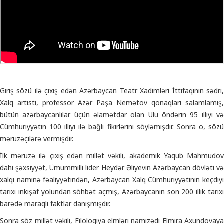
Giriş sözü ilə çıxış edən Azərbaycan Teatr Xadimləri İttifaqının sədri,
Xalq artisti, professor Azər Paşa Nemətov qonaqları salamlamış,
bütün azərbaycanlılar üçün əlamətdar olan Ulu öndərin 95 illiyi və
Cümhuriyyətin 100 illiyi ilə bağlı fikirlərini söyləmişdir. Sonra o, sözü
məruzəçilərə vermişdir.
İlk məruzə ilə çıxış edən millət vəkili, akademik Yaqub Mahmudov
dahi şəxsiyyət, Ümummilli lider Heydər Əliyevin Azərbaycan dövləti və
xalqı naminə fəaliyyətindən, Azərbaycan Xalq Cümhuriyyətinin keçdiyi
tarixi inkişaf yolundan söhbət açmış, Azərbaycanın son 200 illik tarixi
barədə maraqlı faktlar danışmışdır.
Sonra söz millət vəkili, Filologiya elmləri namizədi Elmira Axundovaya