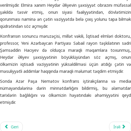
verilmişdir. Elmira xanım Heydər Əliyevin şəxsiyyət obrazını müfəssəl
şəkildə təsvir etmiş, onun siyasi fəaliyyətindən, dövlətimizin
qorunması naminə ən çətin vəziyyətdə belə çıxış yolunu tapa bilmək
qüdrətindən söz açmışdır.
Konfransın sonuncu məruzəçisi, millət vəkili, İqtisad elmləri doktoru,
professor, Yeni Azərbaycan Partiyası Səbail rayon təşkilatının sədri
Şəmsəddin Hacıyev də olduqca maraqlı məqamlara toxunmuş,
Heydər Əliyev şəxsiyyətinin böyüklüyündən söz açmış, onun
ölkəmizin iqtisadi vəziyyətinin yüksəldilməsi üçün atdığı çətin və
məsuliyyətli addımlar haqqında maraqlı məlumat təqdim etmişdir.
Sonda Azər Paşa Nemətov konfrans iştirakçılarına və media
nümayəndələrinə dərin minnətdarlığını bildirmiş, bu əlamətdar
tarixlərin bağlılığını və ölkəmizin həyatındakı əhəmiyyətini qeyd
etmişdir.
Geri
İrəli