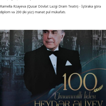
Ramella Rzayeva (Qusar Dövlət Ləzgi Dram Teatrı) - İştiraka görə
diplom və 200 (iki yüz) manat pul mükafatı.