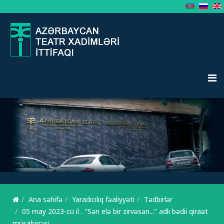
Ana səhifə
Yaradıcılıq fəaliyyəti
Tədbirlər
05 may 2023-cü il . "Sən elə bir zirvəsən..." adlı bədii qiraət
müsabiqəsi