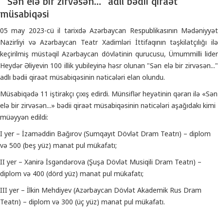
"Sən elə bir zirvəsən..." adlı bədii qiraət
müsabiqəsi
05 may 2023-cü il tarixdə Azərbaycan Respublikasının Mədəniyyət
Nazirliyi və Azərbaycan Teatr Xadimləri İttifaqının təşkilatçılığı ilə
keçirilmiş müstəqil Azərbaycan dövlətinin qurucusu, Ümummilli lider
Heydər Əliyevin 100 illik yubileyinə həsr olunan "Sən elə bir zirvəsən..."
adlı bədii qiraət müsabiqəsinin nəticələri elan olundu.
Müsabiqədə 11 iştirakçı çıxış edirdi. Münsiflər heyətinin qərarı ilə «Sən
elə bir zirvəsən...» bədii qiraət müsabiqəsinin nəticələri aşağıdakı kimi
müəyyən edildi:
I yer – İzaməddin Bağırov (Sumqayıt Dövlət Dram Teatrı) – diplom
və 500 (beş yüz) manat pul mükafatı;
II yer – Xanirə İsgəndərova (Şuşa Dövlət Musiqili Dram Teatrı) –
diplom və 400 (dörd yüz) manat pul mükafatı;
III yer – İlkin Mehdiyev (Azərbaycan Dövlət Akademik Rus Dram
Teatrı) – diplom və 300 (üç yüz) manat pul mükafatı.