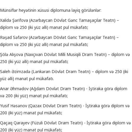
Münsiflər heyətinin xüsusi diplomuna layiq görülənlər:
Xalidə Şərifova (Azərbaycan Dövlət Gənc Tamaşaçılar Teatrı) –
diplom və 250 (iki yüz əlli) manat pul mükafatı;
Rəşad Səfərov (Azərbaycan Dövlət Gənc Tamaşaçılar Teatrı) –
diplom və 250 (iki yüz əlli) manat pul mükafatı;
Şölə Alışova (Naxçıvan Dövlət Milli Musiqili Dram Teatrı) – diplom və
250 (iki yüz əlli) manat pul mükafatı;
Saleh Əzimzadə (Lənkəran Dövlət Dram Teatrı) – diplom və 250 (iki
yüz əlli) manat pul mükafatı.
Anar Əhmədov (Ağdam Dövlət Dram Teatrı) - İştiraka görə diplom
və 200 (iki yüz) manat pul mükafatı;
Yusif Həsənov (Qazax Dövlət Dram Teatrı) - İştiraka görə diplom və
200 (iki yüz) manat pul mükafatı;
Qaçaq Qarayev (Füzuli Dövlət Dram Teatrı) - İştiraka görə diplom və
200 (iki yüz) manat pul mükafatı;