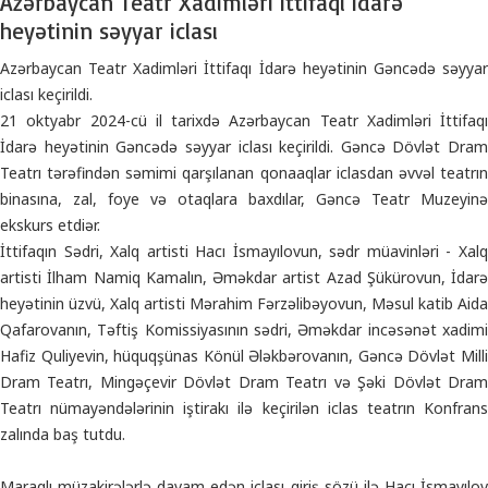
Azərbaycan Teatr Xadimləri İttifaqı İdarə
heyətinin səyyar iclası
Azərbaycan Teatr Xadimləri İttifaqı İdarə heyətinin Gəncədə səyyar
iclası keçirildi.
21 oktyabr 2024-cü il tarixdə Azərbaycan Teatr Xadimləri İttifaqı
İdarə heyətinin Gəncədə səyyar iclası keçirildi. Gəncə Dövlət Dram
Teatrı tərəfindən səmimi qarşılanan qonaaqlar iclasdan əvvəl teatrın
binasına, zal, foye və otaqlara baxdılar, Gəncə Teatr Muzeyinə
ekskurs etdiər.
İttifaqın Sədri, Xalq artisti Hacı İsmayılovun, sədr müavinləri - Xalq
artisti İlham Namiq Kamalın, Əməkdar artist Azad Şükürovun, İdarə
heyətinin üzvü, Xalq artisti Mərahim Fərzəlibəyovun, Məsul katib Aida
Qafarovanın, Təftiş Komissiyasının sədri, Əməkdar incəsənət xadimi
Hafiz Quliyevin, hüquqşünas Könül Ələkbərovanın, Gəncə Dövlət Milli
Dram Teatrı, Mingəçevir Dövlət Dram Teatrı və Şəki Dövlət Dram
Teatrı nümayəndələrinin iştirakı ilə keçirilən iclas teatrın Konfrans
zalında baş tutdu.
Maraqlı müzakirələrlə davam edən iclası giriş sözü ilə Hacı İsmayılov