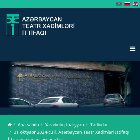
Ana səhifə
Yaradıcılıq fəaliyyəti
Tədbirlər
21 oktyabr 2024-cü il. Azərbaycan Teatr Xadimləri İttifaqı
İdarə heyətinin səyyar iclası