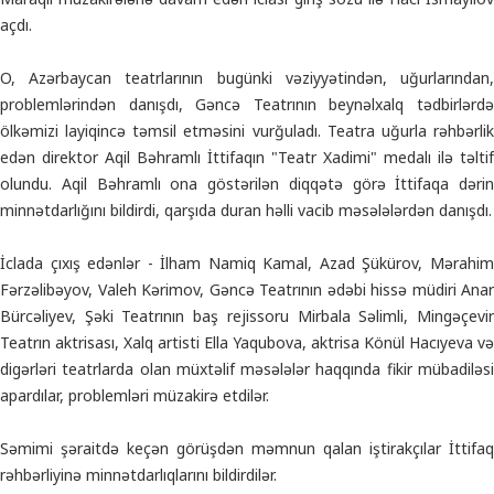
açdı.
O, Azərbaycan teatrlarının bugünki vəziyyətindən, uğurlarından,
problemlərindən danışdı, Gəncə Teatrının beynəlxalq tədbirlərdə
ölkəmizi layiqincə təmsil etməsini vurğuladı. Teatra uğurla rəhbərlik
edən direktor Aqil Bəhramlı İttifaqın "Teatr Xadimi" medalı ilə təltif
olundu. Aqil Bəhramlı ona göstərilən diqqətə görə İttifaqa dərin
minnətdarlığını bildirdi, qarşıda duran həlli vacib məsələlərdən danışdı.
İclada çıxış edənlər - İlham Namiq Kamal, Azad Şükürov, Mərahim
Fərzəlibəyov, Valeh Kərimov, Gəncə Teatrının ədəbi hissə müdiri Anar
Bürcəliyev, Şəki Teatrının baş rejissoru Mirbala Səlimli, Mingəçevir
Teatrın aktrisası, Xalq artisti Ella Yaqubova, aktrisa Könül Hacıyeva və
digərləri teatrlarda olan müxtəlif məsələlər haqqında fikir mübadiləsi
apardılar, problemləri müzakirə etdilər.
Səmimi şəraitdə keçən görüşdən məmnun qalan iştirakçılar İttifaq
rəhbərliyinə minnətdarlıqlarını bildirdilər.