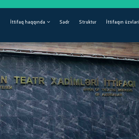
İttifaq haqqında
Sədr
Struktur
İttifaqın üzvlər