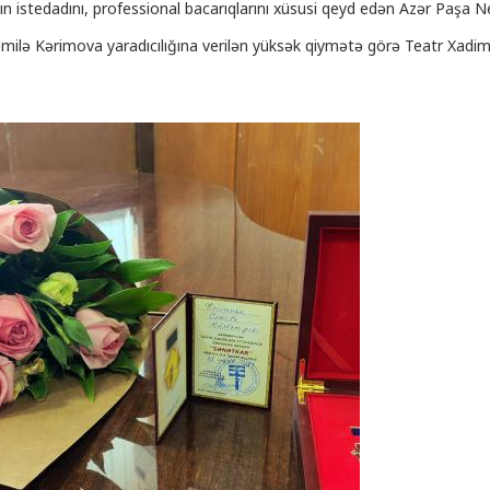
ın istedadını, professional bacarıqlarını xüsusi qeyd edən Azər Paşa N
ilə Kərimova yaradıcılığına verilən yüksək qiymətə görə Teatr Xadimləri