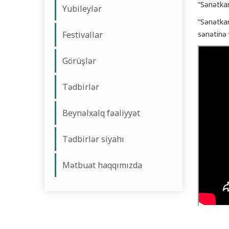
“Sənətkar”
Yubileylər
“Sənətkar
Festivallar
sənətinə 
Görüşlər
Tədbirlər
Beynəlxalq fəaliyyət
Tədbirlər siyahı
Mətbuat haqqımızda