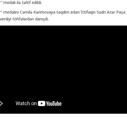
 medalı ilə təltif edildi.
” medalını Cəmilə Kərimovaya təqdim edən İttifaqın Sədri Azər Paşa N
verdiyi töhfələrdən danışdı.