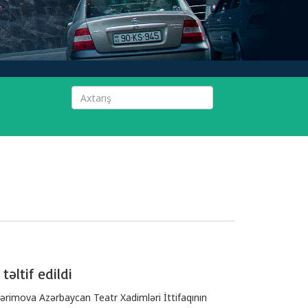
əltif edildi
Kərimova Azərbaycan Teatr Xadimləri İttifaqının