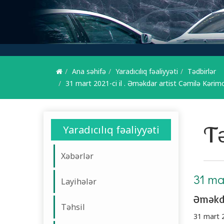
Ana səhifə
Yaradıcılıq fəaliyyəti
Tədbirlər
31 mart 2021-ci il . Əməkdar artist Cəmilə Kərimov
Tə
Yaradıcılıq fəaliyyəti
Xəbərlər
31 mar
Layihələr
Əməkda
Təhsil
31 mart 2