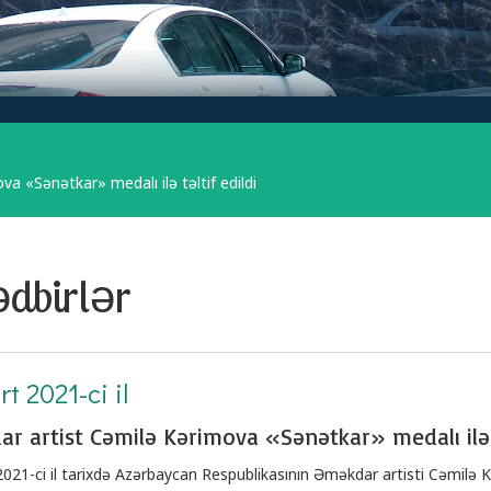
a «Sənətkar» medalı ilə təltif edildi
dbirlər
t 2021-ci il
r artist Cəmilə Kərimova «Sənətkar» medalı ilə t
021-ci il tarixdə Azərbaycan Respublikasının Əməkdar artisti Cəmilə 