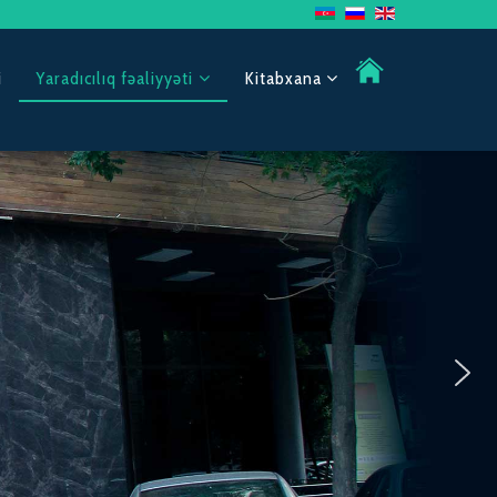
i
Yaradıcılıq fəaliyyəti
Kitabxana