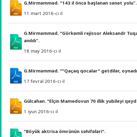
G.Mirməmməd. "143 il öncə başlanan sənət yolu”.
11 mart 2016-cı il
G.Mirməmməd. "Görkəmli rejissor Aleksandr Tuqa
anıldı”.
18 may 2016-cı il
G.Mirməmməd. ""Qaçaq qocalar" getdilər, oynadıla
17 fevral 2016-cı il
Gülcahan. "Elçin Mamedovun 70 illik yubileyi qeyd
1 iyun 2016-cı il
"Böyük aktrisa ömrünün səhifələri".