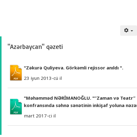
"Azərbaycan" qəzeti
"Zəkurə Quliyeva. Görkəmli rejissor anıldı ".
23 iyun 2013-cü il
"Məhəmməd NƏRİMANOĞLU. "“Zaman və Teatr” e
konfransında səhnə sənətinin inkişaf yoluna nəzər
mart 2017-ci il