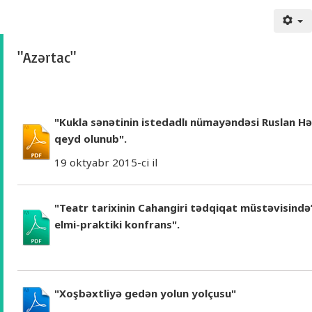
"Azərtac"
"Kukla sənətinin istedadlı nümayəndəsi Ruslan Həs
qeyd olunub".
19 oktyabr 2015-ci il
"Teatr tarixinin Cahangiri tədqiqat müstəvisin
elmi-praktiki konfrans".
"Xoşbəxtliyə gedən yolun yolçusu"