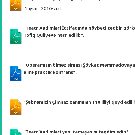
1 iyun 2016-cı il
"Teatr Xadimləri İttifaqında növbəti tədbir gör
Tofiq Quliyevə həsr edilib".
“Operamızın ölməz siması Şövkət Məmmədovaya
elmi-praktik konfrans”.
“Şəbnəmizin Çimnaz xanımının 110 illiyi qeyd edili
"Teatr Xadimləri yeni tamaşasını təqdim edib".