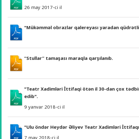
26 may 2017-ci il
"Mükəmməl obrazlar qalereyası yaradan qüdrətli
“Stullar” tamaşası maraqla qarşılanıb.
"Teatr Xadimləri İttifaqi ötən il 30-dan çox tədbir
edib".
9 yanvar 2018-ci il
"Ulu öndər Heydər Əliyev Teatr Xadimləri İttifaq
7 may 2018-ci il