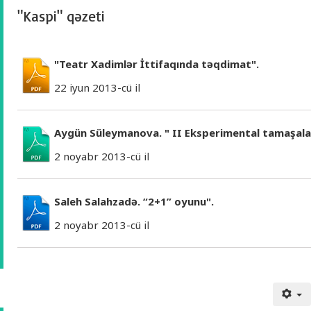
"Kaspi" qəzeti
"Teatr Xadimlər İttifaqında təqdimat".
22 iyun 2013-cü il
Aygün Süleymanova. " II Eksperimental tamaşalar 
2 noyabr 2013-cü il
Saleh Salahzadə. “2+1” oyunu".
2 noyabr 2013-cü il