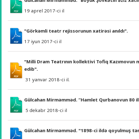
Gülcahan Mirməmməd. "Böyük Şövkətin əziz xatir
19 aprel 2017-ci il
"Görkəmli teatr rejissorunun xatirəsi anıldı".
17 iyun 2017-ci il
"Milli Dram Teatrının kollektivi Tofiq Kazımovun 
edib".
31 yanvar 2018-ci il.
Gülcahan Mirməmməd. “Hamlet Qurbanovun 80 illi
5 dekabr 2018-ci il
Gülcahan Mirməmməd. "1898-ci ildə qoyulmuş tə