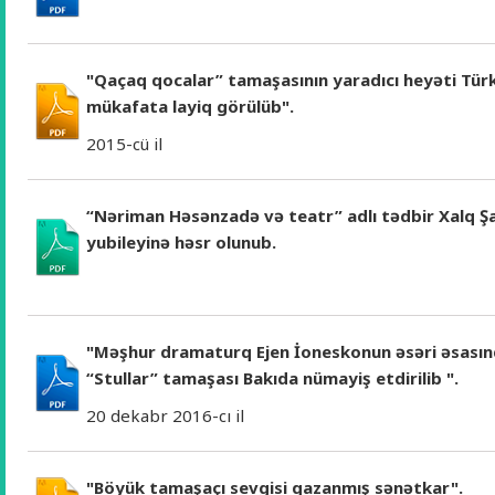
"Qaçaq qocalar” tamaşasının yaradıcı heyəti Türk
mükafata layiq görülüb".
2015-cü il
“Nəriman Həsənzadə və teatr” adlı tədbir Xalq Şair
yubileyinə həsr olunub.
"Məşhur dramaturq Ejen İoneskonun əsəri əsasın
“Stullar” tamaşası Bakıda nümayiş etdirilib ".
20 dekabr 2016-cı il
"Böyük tamaşaçı sevgisi qazanmış sənətkar".