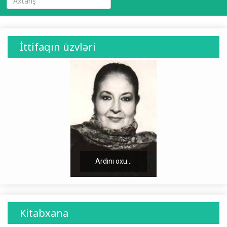
İttifaqın üzvləri
Ardını oxu...
Ardını oxu...
Kitabxana