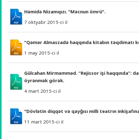
Həmidə Nizamqızı. "Məcnun ömrü".
7 oktyabr 2015-ci il
"Qəmər Almaszadə haqqında kitabın təqdimatı keç
1 may 2015-ci il
Gülcahan Mirməmməd. “Rejissor işi haqqında”: d
öyrənmək görək.
4 mart 2015-ci il
"Dövlətin diqqət və qayğısı milli teatrın inkişafına
11 mart 2015-ci il