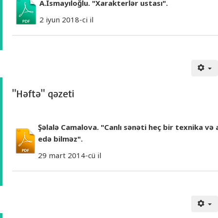
A.İsmayıloğlu. "Xarakterlər ustası".
2 iyun 2018-ci il
"Həftə" qəzeti
Şəlalə Camalova. "Canlı sənəti heç bir texnika və
edə bilməz".
29 mart 2014-cü il