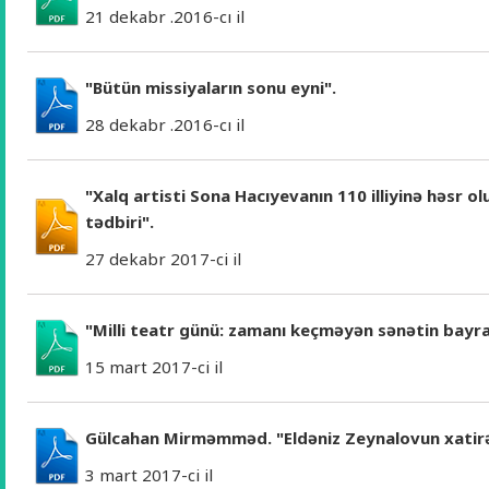
21 dekabr .2016-cı il
"Bütün missiyaların sonu eyni".
28 dekabr .2016-cı il
"Xalq artisti Sona Hacıyevanın 110 illiyinə həsr o
tədbiri".
27 dekabr 2017-ci il
"Milli teatr günü: zamanı keçməyən sənətin bayr
15 mart 2017-ci il
Gülcahan Mirməmməd. "Eldəniz Zeynalovun xatirəs
3 mart 2017-ci il