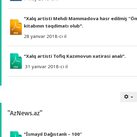
"Xalq artisti Mehdi Məmmədova həsr edilmiş “Ömr
kitabının təqdimatı olub".
28 yanvar 2018-ci il
"Xalq artisti Tofiq Kazımovun xatirəsi analı".
31 yanvar 2018-ci il
"AzNews.az"
"İsmayıl Dağıstanlı – 100”