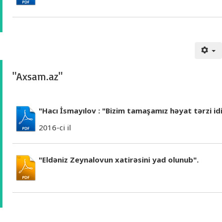
"Axsam.az"
"Hacı İsmayılov : "Bizim tamaşamız həyat tərzi i
2016-ci il
"Eldəniz Zeynalovun xatirəsini yad olunub".