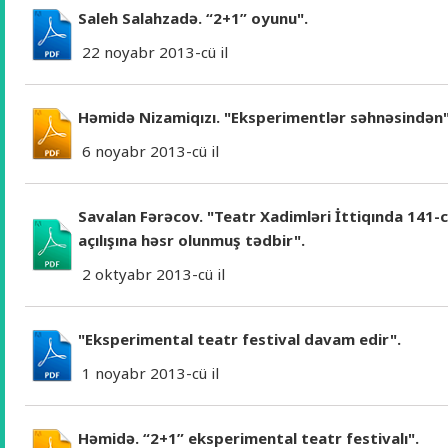
Saleh Salahzadə. “2+1” oyunu".
22 noyabr 2013-cü il
Həmidə Nizamiqızı. "Eksperimentlər səhnəsindən
6 noyabr 2013-cü il
Savalan Fərəcov. "Teatr Xadimləri İttiqında 141
açılışına həsr olunmuş tədbir".
2 oktyabr 2013-cü il
"Eksperimental teatr festival davam edir".
1 noyabr 2013-cü il
Həmidə. “2+1” eksperimental teatr festivalı".