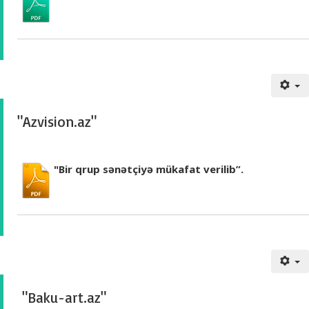
"Azvision.az"
"Bir qrup sənətçiyə mükafat verilib”.
"Baku-art.az"