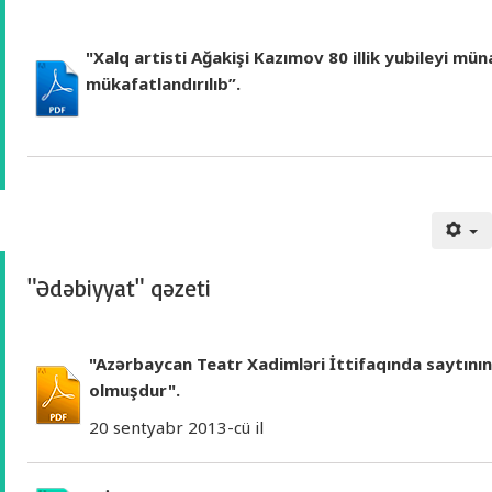
"Xalq artisti Ağakişi Kazımov 80 illik yubileyi mün
mükafatlandırılıb”.
"Ədəbiyyat" qəzeti
"Azərbaycan Teatr Xadimləri İttifaqında saytını
olmuşdur".
20 sentyabr 2013-cü il