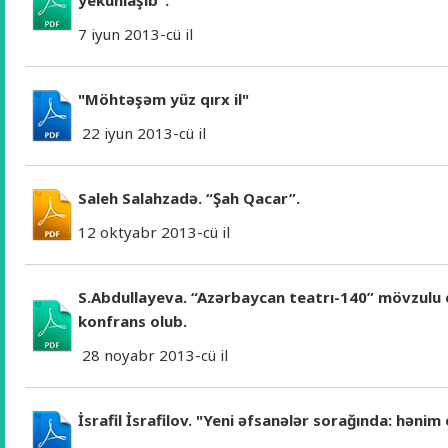
yekunlaşıb".
7 iyun 2013-cü il
"Möhtəşəm yüz qırx il"
22 iyun 2013-cü il
Saleh Salahzadə. “Şah Qacar”.
12 oktyabr 2013-cü il
S.Abdullayeva. “Azərbaycan teatrı-140” mövzulu 
konfrans olub.
28 noyabr 2013-cü il
İsrafil İsrafilov. "Yeni əfsanələr sorağında: hənim o