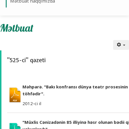
Mətbuat haqqımızda
Mətbuat
"525-ci" qəzeti
Məhparə. "Bakı konfransı dünya teatr prosesinin i
töhfədir".
2012-ci il
"Müxlis Cənizadənin 85 illiyinə həsr olunan bədii 