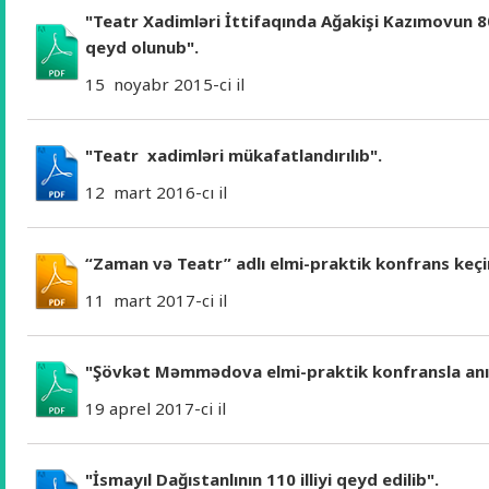
"Teatr Xadimləri İttifaqında Ağakişi Kazımovun 80 
qeyd olunub".
15 noyabr 2015-ci il
"Teatr xadimləri mükafatlandırılıb".
12 mart 2016-cı il
“Zaman və Teatr” adlı elmi-praktik konfrans keçir
11 mart 2017-ci il
"Şövkət Məmmədova elmi-praktik konfransla anı
19 aprel 2017-ci il
"İsmayıl Dağıstanlının 110 illiyi qeyd edilib".