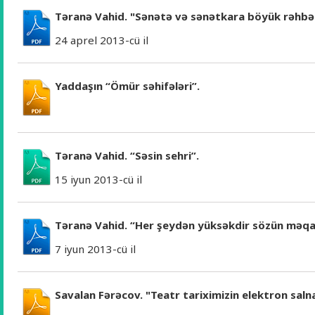
Təranə Vahid. "Sənətə və sənətkara böyük rəhbər
24 aprel 2013-cü il
Yaddaşın “Ömür səhifələri”.
Təranə Vahid. “Səsin sehri”.
15 iyun 2013-cü il
Təranə Vahid. “Her şeydən yüksəkdir sözün məq
7 iyun 2013-cü il
Savalan Fərəcov. "Teatr tariximizin elektron sal