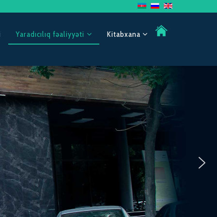
i
Yaradıcılıq fəaliyyəti
Kitabxana