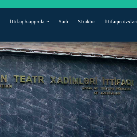
İttifaq haqqında
Sədr
Struktur
İttifaqın üzvlər