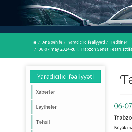
Ana səhifə
Yaradıcılıq fəaliyyəti
Tədbirlər
06-07 may 2024-cü il. Trabzon Sənət Teatrı. İttifaq
Tə
Yaradıcılıq fəaliyyəti
Xəbərlər
06-07
Layihələr
Trabzon
Təhsil
Böyük mar