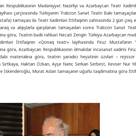
n Respublikasının Mədəniyyət Nazirliyi və Azərbaycan Teatr Xadimləri
yihəsi çərçivəsində Türkiyənin Trabzon Sənət Teatrı Bakı tamaşaçılar
stafa) tamaşası ilə Teatr Xadimləri İttifaqının səhnəsində 2 gün çıxış e
raq və alqışlarla qarşılanan tamaşadan sonra Trabzon Sənət Teatrı
inə görə, Teatrın bədii rəhbəri Necati Zengin Türkiyə-Azərbaycan mədə
dimləri İttifaqının «Qonaq teatr» layihəsində Firuz Mustafanın 
na görə, Azərbaycan Respublikasının Əməkdar incəsənət xadimi Firuz
 ədəbi materialına görə, teatrın yaradıcı heyətinin üzvləri – reji
 Sırtkaya, Haktan Özkan, Ayşe Natır, Serkan Serbest, Kevser Nur Y
le İskenderoğlu, Murat Aslan tamaşanın uğurlu təqdimatına görə İttifaqı