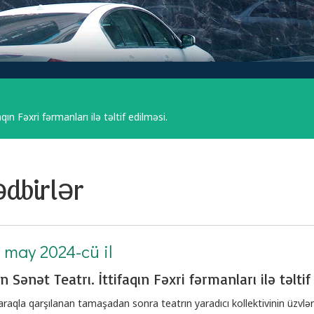
ın Fəxri fərmanları ilə təltif edilməsi.
dbirlər
 may 2024-cü il
 Sənət Teatrı. İttifaqın Fəxri fərmanları ilə təltif
aqla qarşılanan tamaşadan sonra teatrın yaradıcı kollektivinin üzvləri İt