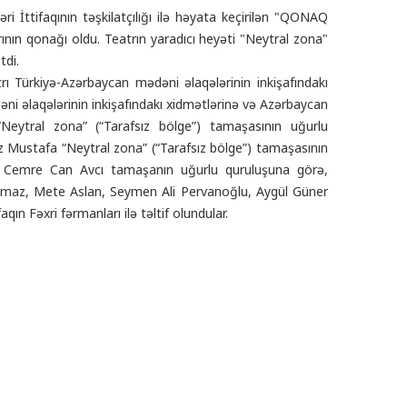
 İttifaqının təşkilatçılığı ilə həyata keçirilən "QONAQ
ının qonağı oldu.
Teatrın yaradıcı heyəti "Neytral zona"
tdi.
 Türkiyə-Azərbaycan mədəni əlaqələrinin inkişafındakı
ni əlaqələrinin inkişafındakı xidmətlərinə və Azərbaycan
“Neytral zona” (“Tarafsız bölge”) tamaşasının uğurlu
 Mustafa “Neytral zona” (“Tarafsız bölge”) tamaşasının
ssor Cemre Can Avcı tamaşanın uğurlu quruluşuna görə,
ılmaz, Mete Aslan, Seymen Ali Pervanoğlu, Aygül Güner
n Fəxri fərmanları ilə təltif olundular.