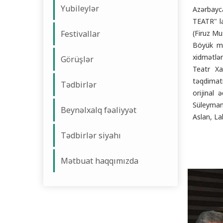
Yubileylər
Azərbayca
TEATR" la
Festivallar
(Firuz Mu
Böyük ma
xidmətlər
Görüşlər
Teatr Xa
təqdimatı
Tədbirlər
orijinal
Süleyman
Beynəlxalq fəaliyyət
Aslan, La
Tədbirlər siyahı
Mətbuat haqqımızda