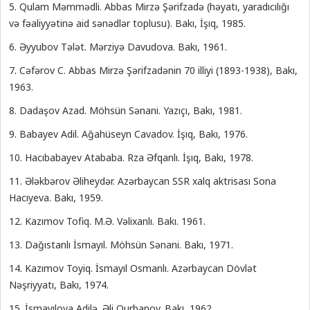
5. Qulam Məmmədli. Abbas Mirzə Şərifzadə (həyatı, yaradıcılığı
və fəaliyyətinə aid sənədlər toplusu). Bakı, İşıq, 1985.
6. Əyyubov Tələt. Mərziyə Davudova. Bakı, 1961.
7. Cəfərov C. Abbas Mirzə Şərifzadənin 70 illiyi (1893-1938), Bakı,
1963.
8. Dadaşov Azad. Möhsün Sənani. Yazıçı, Bakı, 1981.
9. Babayev Adil. Ağahüseyn Cavadov. İşıq, Bakı, 1976.
10. Hacıbabayev Atababa. Rza Əfqanlı. İşıq, Bakı, 1978.
11. Ələkbərov Əliheydər. Azərbaycan SSR xalq aktrisası Sona
Hacıyeva. Bakı, 1959.
12. Kazımov Tofiq. M.Ə. Vəlixanlı. Bakı. 1961.
13. Dağıstanlı İsmayıl. Möhsün Sənani. Bakı, 1971.
14. Kazımov Toyiq. İsmayıl Osmanlı. Azərbaycan Dövlət
Nəşriyyatı, Bakı, 1974.
15. İsmayılova Adilə. Əli Qurbanov. Bakı, 1962.