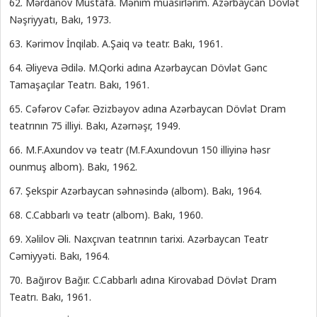
62. Mərdanov Mustafa. Mənim müasirlərim. Azərbaycan Dövlət
Nəşriyyatı, Bakı, 1973.
63. Kərimov İnqilab. A.Şaiq və teatr. Bakı, 1961.
64. Əliyeva Ədilə. M.Qorki adına Azərbaycan Dövlət Gənc
Tamaşaçılar Teatrı. Bakı, 1961.
65. Cəfərov Cəfər. Əzizbəyov adına Azərbaycan Dövlət Dram
teatrının 75 illiyi. Bakı, Azərnəşr, 1949.
66. M.F.Axundov və teatr (M.F.Axundovun 150 illiyinə həsr
ounmuş albom). Bakı, 1962.
67. Şekspir Azərbaycan səhnəsində (albom). Bakı, 1964.
68. C.Cabbarlı və teatr (albom). Bakı, 1960.
69. Xəlilov Əli. Naxçıvan teatrının tarixi. Azərbaycan Teatr
Cəmiyyəti. Bakı, 1964.
70. Bağırov Bağır. C.Cabbarlı adına Kirovabad Dövlət Dram
Teatrı. Bakı, 1961.