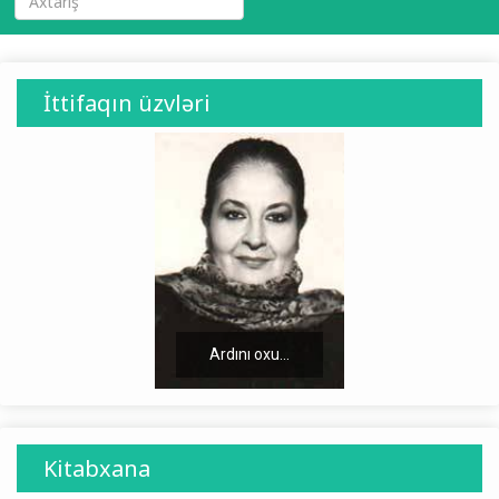
İttifaqın üzvləri
Ardını oxu...
Kitabxana