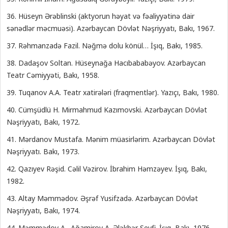
36. Hüseyn Ərəblinski (aktyorun həyat və fəaliyyətinə dair
sənədlər məcmuəsi). Azərbaycan Dövlət Nəşriyyatı, Bakı, 1967.
37. Rəhmanzadə Fazil. Nəğmə dolu könül… İşıq, Bakı, 1985.
38. Dadaşov Soltan. Hüseynağa Hacıbababəyov. Azərbaycan
Teatr Cəmiyyəti, Bakı, 1958.
39. Tuqanov A.A. Teatr xatirələri (fraqmentlər). Yazıçı, Bakı, 1980.
40. Cümşüdlü H. Mirmahmud Kazımovski. Azərbaycan Dövlət
Nəşriyyatı, Bakı, 1972.
41. Mərdanov Mustafa. Mənim müasirlərim. Azərbaycan Dövlət
Nəşriyyatı. Bakı, 1973.
42. Qazıyev Rəşid. Cəlil Vəzirov. İbrahim Həmzəyev. İşıq, Bakı,
1982.
43. Altay Məmmədov. Əşrəf Yusifzadə. Azərbaycan Dövlət
Nəşriyyatı, Bakı, 1974.
44. Məmmədov A., Ağamirov A. Ələkbər Seyfi. İşıq, Bakı, 1976.