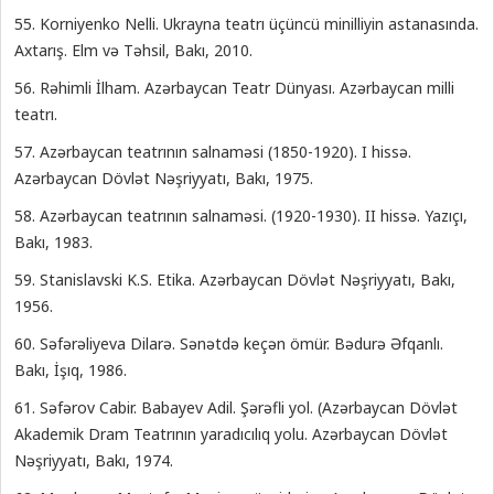
55. Korniyenko Nelli. Ukrayna teatrı üçüncü minilliyin astanasında.
Axtarış. Elm və Təhsil, Bakı, 2010.
56. Rəhimli İlham. Azərbaycan Teatr Dünyası. Azərbaycan milli
teatrı.
57. Azərbaycan teatrının salnaməsi (1850-1920). I hissə.
Azərbaycan Dövlət Nəşriyyatı, Bakı, 1975.
58. Azərbaycan teatrının salnaməsi. (1920-1930). II hissə. Yazıçı,
Bakı, 1983.
59. Stanislavski K.S. Etika. Azərbaycan Dövlət Nəşriyyatı, Bakı,
1956.
60. Səfərəliyeva Dilarə. Sənətdə keçən ömür. Bədurə Əfqanlı.
Bakı, İşıq, 1986.
61. Səfərov Cabir. Babayev Adil. Şərəfli yol. (Azərbaycan Dövlət
Akademik Dram Teatrının yaradıcılıq yolu. Azərbaycan Dövlət
Nəşriyyatı, Bakı, 1974.