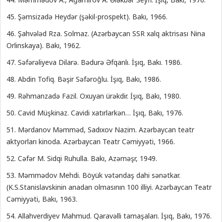
45. Şəmsizadə Heydər (şəkil-prospekt). Bakı, 1966.
46. Şahvələd Rza. Solmaz. (Azərbaycan SSR xalq aktrisası Nina
Orlinskaya). Bakı, 1962.
47. Səfərəliyeva Dilarə. Bədurə Əfqanlı. İşıq, Bakı. 1986.
48. Abdin Tofiq. Bəşir Səfəroğlu. İşıq, Bakı, 1986.
49. Rəhmanzadə Fazil. Oxuyan ürəkdir. İşıq, Bakı, 1980.
50. Cavid Müşkinaz. Cavidi xatırlarkən… İşıq, Bakı, 1976.
51. Mərdanov Məmməd, Sadıxov Nazim. Azərbaycan teatr
aktyorları kinoda. Azərbaycan Teatr Cəmiyyəti, 1966.
52. Cəfər M. Sidqi Ruhulla. Bakı, Azərnəşr, 1949.
53. Məmmədov Mehdi. Böyük vətəndaş dahi sənətkar.
(K.S.Stanislavskinin anadan olmasının 100 illiyi. Azərbaycan Teatr
Cəmiyyəti, Bakı, 1963.
54. Allahverdiyev Mahmud. Qaravəlli tamaşaları. İşıq, Bakı, 1976.