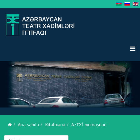
Ana səhifə
Kitabxana
AzTXİ-nın nəşrləri