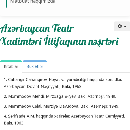
Mətbuat haqqımızda
Azərbaycan Teatr
Xadimləri İttifaqının nəşrləri
Kitablar
Bukletlər
1. Cahangir Cahangirov. Həyat və yaradıcılığı haqqında sənədlər.
Azərbaycan Dövlət Nəşriyyatı, Bakı, 1968.
2. Məmmədov Mehdi. Mirzəağa Əliyev. Bakı. Azərnəşr, 1949.
3. Məmmədov Cəlal. Mərziyə Davudova. Bakı, Azərnəşr, 1949.
4. Şərifzadə A.M. haqqında xatirələr. Azərbaycan Teatr Cəmiyyəti,
Bakı, 1963.