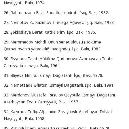
Nəşriyyatı, Bakı, 1974.
26. Rəhmanzadə Fazil. Sənətkar qüdrəti. İşıq, Bakı, 1982.
27. Nemətov Z., Kazımov T. Əliağa Ağayev. İşıq, Bakı, 1978.
28. Şəkinskaya Barat. Xatirələrim. İşıq. Bakı, 1986.
29. Məmmədov Mehdi. Onun sənət ulduzu (Hökümə
Qurbanovanın yaradıcılığı haqqında). İşıq, Bakı, 1983.
30. Əyyubov Tələt. Hökümə Qurbanova. Azərbaycan Teatr
Cəmiyyətinin nəşri, Bakı, 1964.
31. Əliyeva Elmira. İsmayıl Dağıstanlı. İşıq, Bakı, 1978.
32. Nemətzadə Əflatun. İsmayıl Dağıstanlı. İşıq, Bakı, 1981.
33. Mərdanov Mustafa. Rəsulov Qeybulla. İsmayıl Dağıstanı.
Azərbaycan Teatr Cəmiyyəti, Bakı, 1957.
34. Kazımov Tofiq. Ağasadıq Gəraybəyli. Azərbayan Dövlət
Nəşriyyatı, Bakı, 1958.
35. Rəhimli İlham. Ağasadıq Gəraybəyli. Yazıçı, Bakı. 1979.