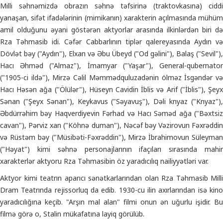
Milli səhnəmizdə obrazın səhnə təfsirinə (traktovkasına) ciddi
yanaşan, sifət ifadələrinin (mimikanın) xarakterin açılmasında mühüm
amil olduğunu əyani göstərən aktyorlar arasında ilkinlərdən biri də
Rza Təhmasib idi. Cəfər Cabbarlının tiplər qalereyasında Aydın və
Dövlət bəy ("Aydın"), Elxan və Əbu Übeyd ("Od gəlini"), Balaş ("Sevil"),
Hacı Əhməd ("Almaz"), İmamyar ("Yaşar"), General-qubernator
("1905-ci ildə"), Mirzə Cəlil Məmmədquluzadənin ölməz İsgəndər və
Hacı Həsən ağa ("Ölülər"), Hüseyn Cavidin İblis və Arif ("İblis"), Şeyx
Sənan ("Şeyx Sənan"), Keykavus ("Səyavuş"), Dəli knyaz ("Knyaz"),
Əbdürrəhim bəy Haqverdiyevin Fərhad və Hacı Səməd ağa ("Bəxtsiz
cavan"), Pərviz xan ("Köhnə duman"), Nəcəf bəy Vəzirovun Fəxrəddin
və Rüstəm bəy ("Müsibəti-Fəxrəddin"), Mirzə İbrahimovun Süleyman
("Həyat") kimi səhnə personajlarının ifaçıları sırasında mahir
xarakterlər aktyoru Rza Təhmasibin öz yaradıcılıq nailiyyətləri var.
Aktyor kimi teatrın aparıcı sənətkarlarından olan Rza Təhmasib Milli
Dram Teatrında rejissorluq da edib. 1930-cu ilin axırlarından isə kino
yaradıcılığına keçib. "Arşın mal alan" filmi onun ən uğurlu işidir. Bu
filmə görə o, Stalin mükafatına layiq görülüb.