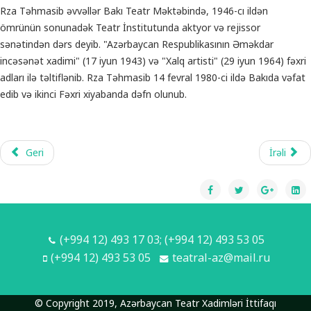
Rza Təhmasib əvvəllər Bakı Teatr Məktəbində, 1946-cı ildən
ömrünün sonunadək Teatr İnstitutunda aktyor və rejissor
sənətindən dərs deyib. "Azərbaycan Respublikasının Əməkdar
incəsənət xadimi" (17 iyun 1943) və "Xalq artisti" (29 iyun 1964) fəxri
adları ilə təltiflənib. Rza Təhmasib 14 fevral 1980-ci ildə Bakıda vəfat
edib və ikinci Fəxri xiyabanda dəfn olunub.
Geri
İrəli
(+994 12) 493 17 03; (+994 12) 493 53 05
(+994 12) 493 53 05
teatral-az@mail.ru
© Copyright 2019, Azərbaycan Teatr Xadimləri İttifaqı