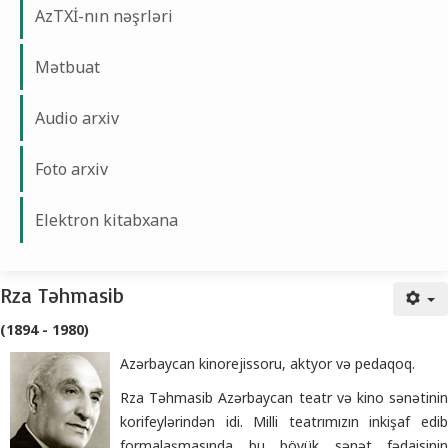
AzTXİ-nın nəşrləri
Mətbuat
Audio arxiv
Foto arxiv
Elektron kitabxana
Rza Təhmasib
Rza Təhmasib
(1894 - 1980)
Azərbaycan kinorejissoru, aktyor və pedaqoq.
Rza Təhmasib Azərbaycan teatr və kino sənətinin
korifeylərindən idi. Milli teatrımızın inkişaf edib
formalaşmasında bu böyük sənət fədaisinin