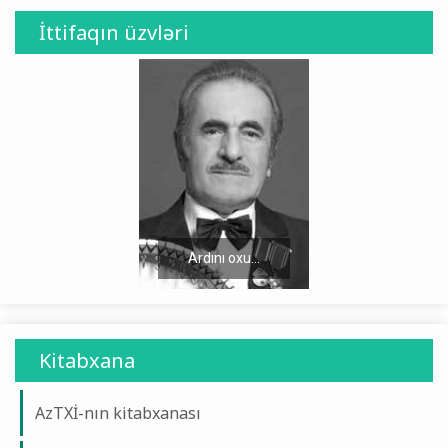
İttifaqın üzvləri
Ardını oxu...
Ardını oxu...
Kitabxana
AzTXİ-nın kitabxanası