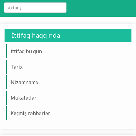
İttifaq haqqında
İttifaq bu gün
Tarix
Nizamnamə
Mükafatlar
Keçmiş rəhbərlər