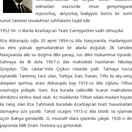
xidmətləri əvəzsizdir. Onun genişmiqyaslı
rejissorluq, aktyorluq fəaliyyəti bütöv bir əsrin
sənət tarixinin unudulmaz səhifələrini təşkil edir.
1952-56- ci illərdə Azərbaycan Teatr Cəmiyyətinin sədri olmuşdur.
Rza Abbasqulu oğlu 20 aprel 1894-cü ildə Naxçıvanda, mədəniyyəti
və elmi yüksək qiymətləndirən bir ailədə doğulub. İlk təhsilini
Naxçıvanda alıb və doğma dillə yanaşı, rus dilini mükəmməl öyrənib.
Səhnəyə də ilk dəfə 1907-ci ildə məktəbdə hazırlanan Nikolay
Qoqolun "Ölü canlar"ında Çiçikov rolunda çıxıb. Tamaşa rusca
oynanılıb. Taninmiş tacir olan, Türkiyə, İran, İrəvan, Tiflis ilə alış-veriş
əlaqələri qurmuş atasi Abbasqulu bəy 1910-cu ildə oğlunu Tiflisə
oxumağa yollayıb. Gənc Rza burada səkkizillik ticarət məktəbinin
dördüncü sinfinə daxil olub. Az müddətdə Tiflisin ədəbi-mədəni həyatı
ilə tanış olan Rza Təhmasib buradakı Azərbaycan teatr həvəskarları
dərnəyinə üzv yazılıb. Təhsil ocağını 1915-ci ildə bitirib və işləmək
üçün Bakıya göndərilib. O, müxtəlif idarə işlərində çalışıb. 1920-ci ilin
payızında Milli Dram Teatrına işə götürülüb.