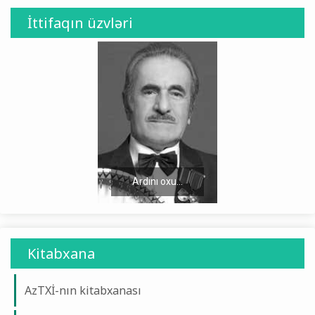
İttifaqın üzvləri
Ardını oxu...
Ardını oxu...
Kitabxana
AzTXİ-nın kitabxanası