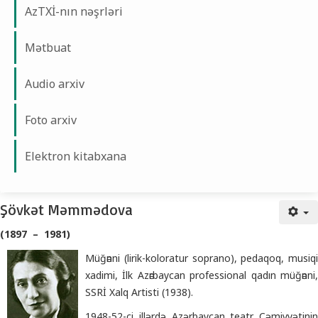
AzTXİ-nın nəşrləri
Mətbuat
Audio arxiv
Foto arxiv
Elektron kitabxana
Şövkət Məmmədova
Şövkət Məmmədova
(1897 – 1981)
Müğәnni (lirik-koloratur soprano), pedaqoq, musiqi
xadimi, İlk Azәrbaycan professional qadın müğәnni,
SSRİ Xalq Artisti (1938).
1948-52-ci illərdə Azərbaycan teatr Cəmiyyətinin