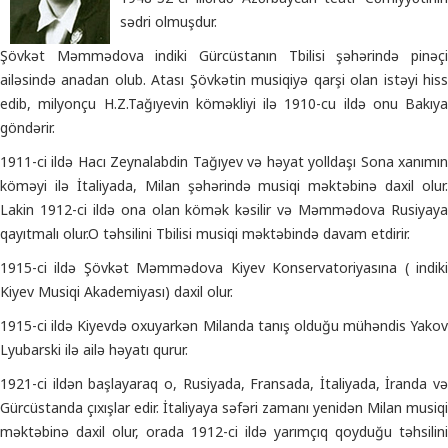
sədri olmuşdur.
Şövkət Məmmədova indiki Gürcüstanın Tbilisi şəhərində pinəçi
ailəsində anadan olub. Atası Şövkətin musiqiyə qarşi olan istəyi hiss
edib, milyonçu H.Z.Tağıyevin köməkliyi ilə 1910-cu ildə onu Bakıya
göndərir.
1911-ci ildə Hacı Zeynalabdin Tağıyev və həyat yolldaşı Sona xanımın
köməyi ilə İtaliyada, Milan şəhərində musiqi məktəbinə daxil olur.
Lakin 1912-ci ildə ona olan kömək kəsilir və Məmmədova Rusiyaya
qayıtmalı olur.O təhsilini Tbilisi musiqi məktəbində davam etdirir.
1915-ci ildə Şövkət Məmmədova Kiyev Konservatoriyasına ( indiki
Kiyev Musiqi Akademiyası) daxil olur.
1915-ci ildə Kiyevdə oxuyarkən Milanda tanış olduğu mühəndis Yakov
Lyubarski ilə ailə həyatı qurur.
1921-ci ildən başlayaraq o, Rusiyada, Fransada, İtaliyada, İranda və
Gürcüstanda çıxışlar edir. İtaliyaya səfəri zamanı yenidən Milan musiqi
məktəbinə daxil olur, orada 1912-ci ildə yarımçıq qoyduğu təhsilini