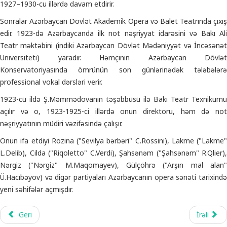
1927–1930-cu illərdə davam etdirir.
Sonralar Azərbaycan Dövlət Akademik Opera və Balet Teatrında çıxış
edir. 1923-də Azərbaycanda ilk not nəşriyyat idarəsini və Bakı Ali
Teatr məktəbini (indiki Azərbaycan Dövlət Mədəniyyət və İncəsənət
Universiteti) yaradır. Həmçinin Azərbaycan Dövlət
Konservatoriyasında ömrünün son günlərinədək tələbələrə
professional vokal dərsləri verir.
1923-cü ildə Ş.Məmmədovanın təşəbbüsü ilə Bakı Teatr Texnikumu
açılır və o, 1923-1925-ci illərdə onun direktoru, həm də not
nəşriyyatının müdiri vəzifəsində çalışır.
Onun ifa etdiyi Rozina ("Sevilya bərbəri" C.Rossini), Lakme ("Lakme"
L.Delib), Cilda ("Riqoletto" C.Verdi), Şahsənəm ("Şahsənəm" R.Qlier),
Nərgiz ("Nərgiz" M.Maqomayev), Gülçöhrə ("Arşın mal alan"
Ü.Hacıbəyov) və digər partiyaları Azərbaycanın opera sənəti tarixində
yeni səhifələr açmışdır.
Geri
İrəli