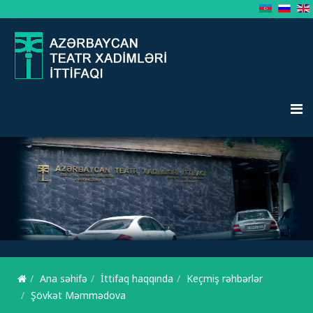
Ana səhifə
İttifaq haqqında
Keçmiş rəhbərlər
Şövkət Məmmədova