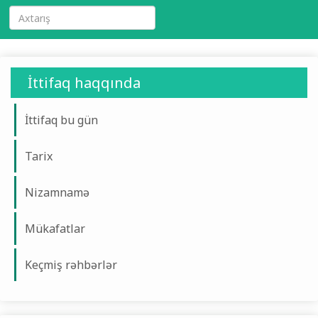
İttifaq haqqında
İttifaq bu gün
Tarix
Nizamnamə
Mükafatlar
Keçmiş rəhbərlər