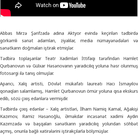
Abbas Mirzə Şərifzadə adına Aktyor evində keçirilən tədbirdə
görkəmli sənət adamları, ziyalılar, media nümayənədələri və
sənətkarın doğmaları iştirak etmişlər.
Tədbirə toplaşanlar Teatr Xadimləri İttifaqı tərəfindən Hamlet
Qurbanovun və Gülxar Həsənovanın yaradıcılıq yoluna həsr olunmuş
fotosərgi ilə tanış olmuşlar.
Aparıcı, Xalq artisti, Dövlət mükafatı laureatı Hacı İsmayılov
qonaqları salamlamış, Hamlet Qurbanovun ömür yoluna qısa ekskurs
edib, sözü çıxış edənlərə vermişdir.
Tədbirdə çıxış edənlər – Xalq artistləri, İlham Namiq Kamal, Ağakişi
Kazımov, Ramiz Həsənoğlu, Əməkdar incəsənət xadimi Aydın
Kazımzadə və başqaları sənətkarın yaradıcılıq yolundan söhbət
açmış, onunla bağlı xatirələrini iştirakçılarla bölşmüşlər.