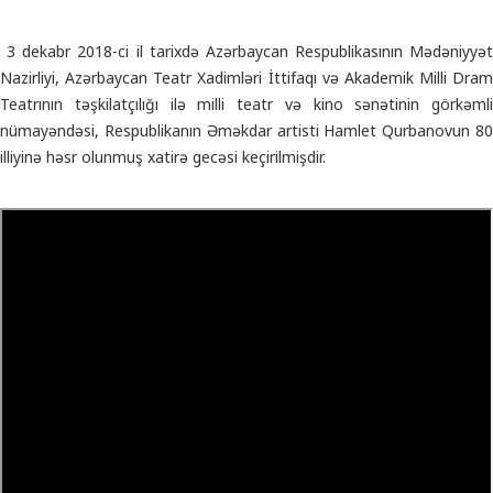
3 dekabr 2018-ci il tarixdə Azərbaycan Respublikasının Mədəniyyət
Nazirliyi, Azərbaycan Teatr Xadimləri İttifaqı və Akademik Milli Dram
Teatrının təşkilatçılığı ilə milli teatr və kino sənətinin görkəmli
nümayəndəsi, Respublikanın Əməkdar artisti Hamlet Qurbanovun 80
illiyinə həsr olunmuş xatirə gecəsi keçirilmişdir.