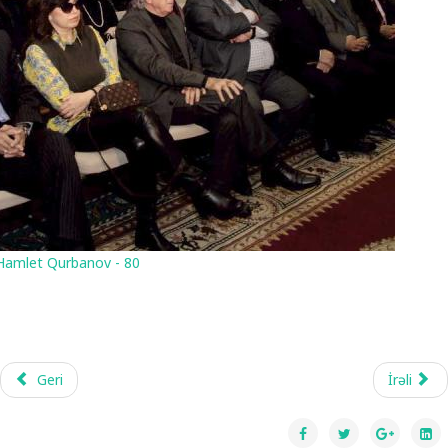
Hamlet Qurbanov - 80
Geri
İrəli