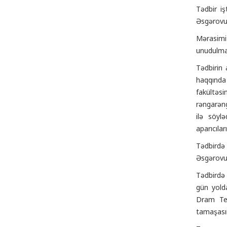
Tədbir iş
Əsgərovun
Mərasimi 
unudulmaz
Tədbirin 
haqqında 
fakültəsi
rəngarəng
ilə söyl
aparıcılar
Tədbirdə 
Əsgərovun
Tədbirdə 
gün yolda
Dram Tea
tamaşasın