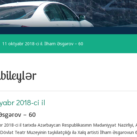
11 oktyabr 2018-ci il. İlham Əsgərov – 60
bileylər
tyabr 2018-ci il
Əsgərov – 60
r 2018-ci il tarixdə Azərbaycan Respublikasının Mədəniyyət Nazirliyi,
 Dövlət Teatr Muzeyinin təşkilatçılığı ilə Xalq artisti İlham Əsgərovun 60