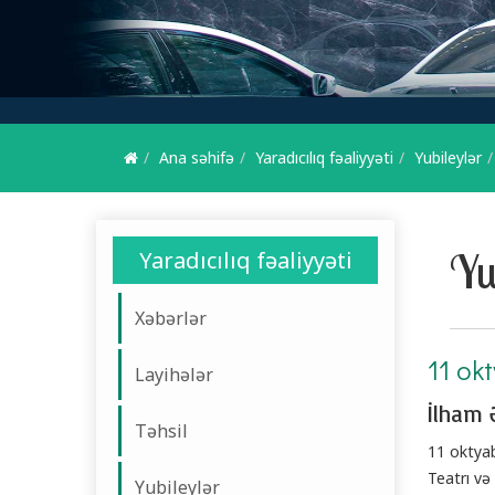
Ana səhifə
Yaradıcılıq fəaliyyəti
Yubileylər
Yu
Yaradıcılıq fəaliyyəti
Xəbərlər
11 ok
Layihələr
İlham 
Təhsil
11 oktyab
Teatrı və
Yubileylər