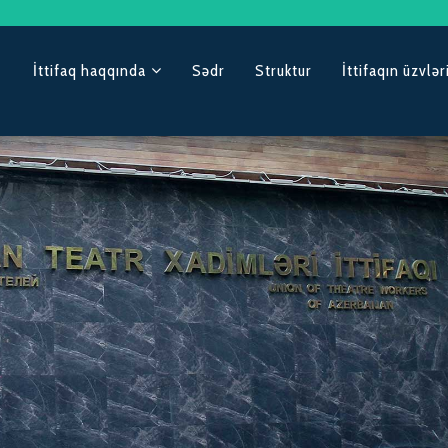
İttifaq haqqında
Sədr
Struktur
İttifaqın üzvlər