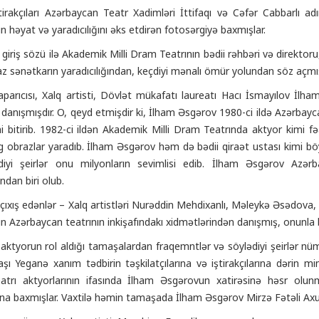
tirakçıları Azərbaycan Teatr Xadimləri İttifaqı və Cəfər Cabbarlı 
 həyat və yaradıcılığını əks etdirən fotosərgiyə baxmışlar.
giriş sözü ilə Akademik Milli Dram Teatrının bədii rəhbəri və direktor
 sənətkarın yaradıcılığından, keçdiyi mənalı ömür yolundan söz açmış, 
aparıcısı, Xalq artisti, Dövlət mükafatı laureatı Hacı İsmayılov İlh
danışmışdır. O, qeyd etmişdir ki, İlham Əsgərov 1980-ci ildə Azərba
ni bitirib. 1982-ci ildən Akademik Milli Dram Teatrında aktyor kimi f
 obrazlar yaradıb. İlham Əsgərov həm də bədii qiraət ustası kimi böyü
ədiyi şeirlər onu milyonların sevimlisi edib. İlham Əsgərov Azə
ından biri olub.
çıxış edənlər – Xalq artistləri Nurəddin Mehdixanlı, Məleykə Əsədova,
 Azərbaycan teatrının inkişafındakı xidmətlərindən danışmış, onunla ba
aktyorun rol aldığı tamaşalardan fraqemntlər və söylədiyi şeirlər nü
şı Yeganə xanım tədbirin təşkilatçılarına və iştirakçılarına dərin mi
trı aktyorlarının ifasında İlham Əsgərovun xatirəsinə həsr ol
a baxmışlar. Vaxtilə həmin tamaşada İlham Əsgərov Mirzə Fətəli Axun