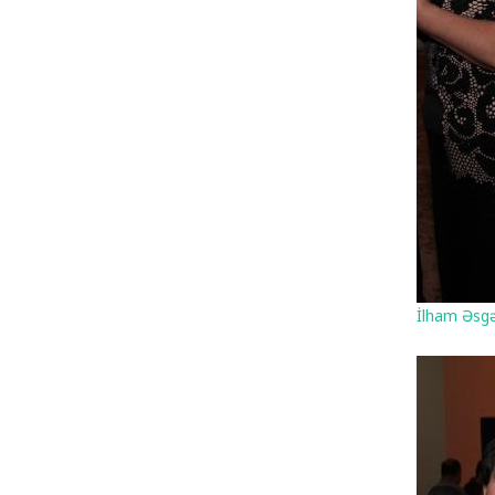
İlham Əsgə