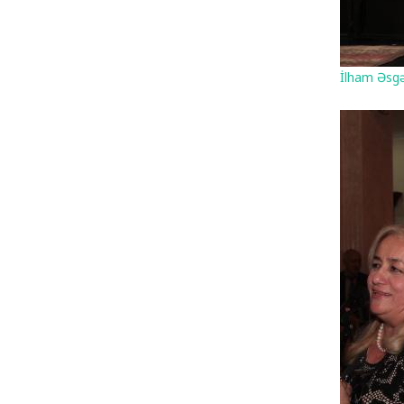
İlham Əsgə