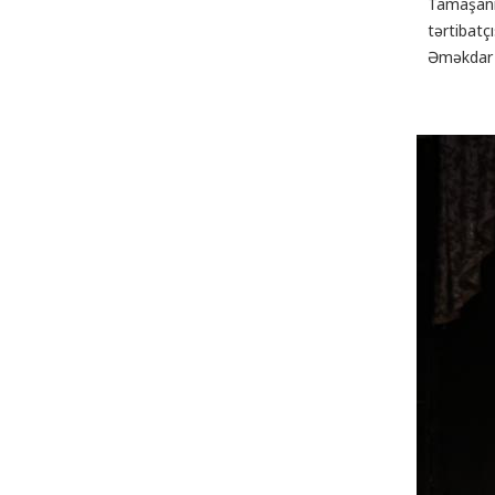
Tamaşanı
tərtibatç
Əməkdar a