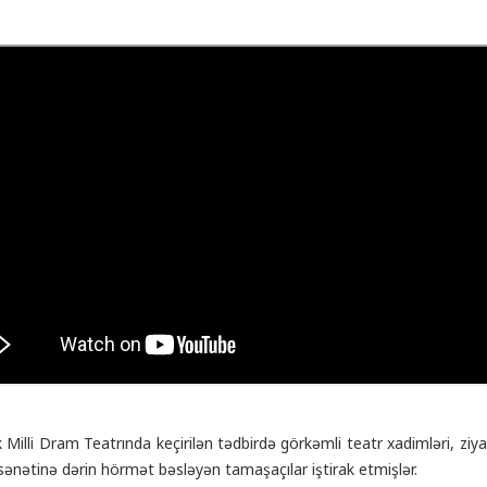
Milli Dram Teatrında keçirilən tədbirdə görkəmli teatr xadimləri, ziyal
ənətinə dərin hörmət bəsləyən tamaşaçılar iştirak etmişlər.