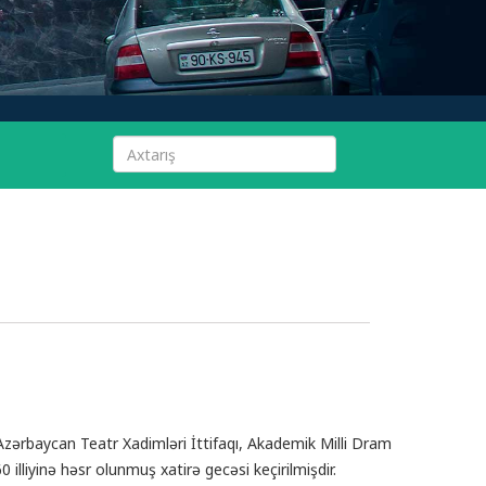
 Azərbaycan Teatr Xadimləri İttifaqı, Akademik Milli Dram
 illiyinə həsr olunmuş xatirə gecəsi keçirilmişdir.