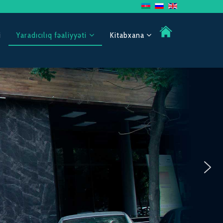
i
Yaradıcılıq fəaliyyəti
Kitabxana