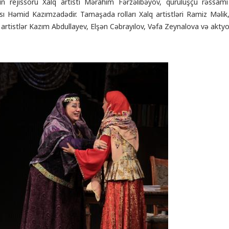
n rejissoru Xalq artisti Mərahim Fərzəlibəyov, quruluşçu rəssam
ısı Həmid Kazımzadədir. Tamaşada rolları Xalq artistləri Ramiz Məli
rtistlər Kazım Abdullayev, Elşən Cəbrayılov, Vəfa Zeynalova və aktyor 