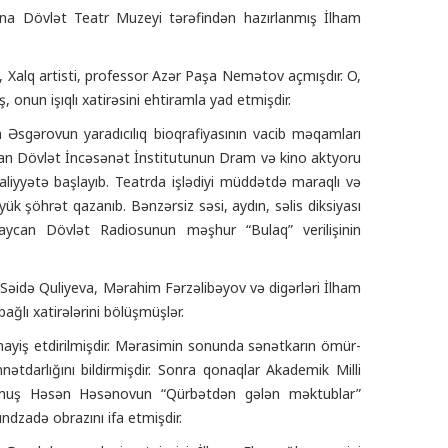
adına Dövlət Teatr Muzeyi tərəfindən hazırlanmış İlham
u, Xalq artisti, professor Azər Paşa Nemətov açmışdır. O,
onun işıqlı xatirəsini ehtiramla yad etmişdir.
am Əsgərovun yaradıcılıq bioqrafiyasının vacib məqamları
ycan Dövlət İncəsənət İnstitutunun Dram və kino aktyoru
əaliyyətə başlayıb. Teatrda işlədiyi müddətdə maraqlı və
k şöhrət qazanıb. Bənzərsiz səsi, aydın, səlis diksiyası
rbaycan Dövlət Radiosunun məşhur “Bulaq” verilişinin
 Səidə Quliyeva, Mərahim Fərzəlibəyov və digərləri İlham
ğlı xatirələrini bölüşmüşlər.
mayiş etdirilmişdir. Mərasimin sonunda sənətkarın ömür-
nnətdarlığını bildirmişdir. Sonra qonaqlar Akademik Milli
unmuş Həsən Həsənovun “Qürbətdən gələn məktublar”
dzadə obrazını ifa etmişdir.