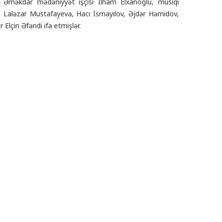
ı Əməkdar mədəniyyət işçisi İlham Elxanoğlu, musiqi
k, Laləzar Mustafayeva, Hacı İsmayılov, Əjdər Həmidov,
Elçin Əfəndi ifa etmişlər.