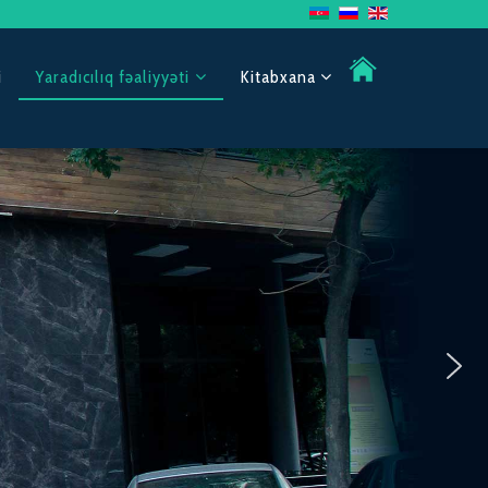
i
Yaradıcılıq fəaliyyəti
Kitabxana