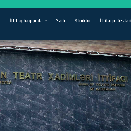
İttifaq haqqında
Sədr
Struktur
İttifaqın üzvlər