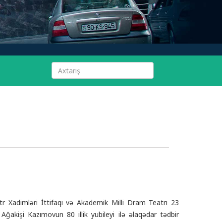
r Xadimləri İttifaqı və Akademik Milli Dram Teatrı 23
Ağakişi Kazımovun 80 illik yubileyi ilə əlaqədar tədbir