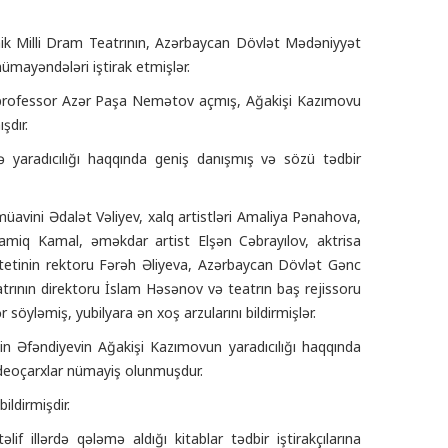
ik Milli Dram Teatrının, Azərbaycan Dövlət Mədəniyyət
ümayəndələri iştirak etmişlər.
sti, professor Azər Paşa Nemətov açmış, Ağakişi Kazımovu
şdır.
ə yaradıcılığı haqqında geniş danışmış və sözü tədbir
müavini Ədalət Vəliyev, xalq artistləri Amaliya Pənahova,
miq Kamal, əməkdar artist Elşən Cəbrayılov, aktrisa
etinin rektoru Fərəh Əliyeva, Azərbaycan Dövlət Gənc
rının direktoru İslam Həsənov və teatrın baş rejissoru
söyləmiş, yubilyara ən xoş arzularını bildirmişlər.
in Əfəndiyevin Ağakişi Kazımovun yaradıcılığı haqqında
 videoçarxlar nümayiş olunmuşdur.
bildirmişdir.
illərdə qələmə aldığı kitablar tədbir iştirakçılarına