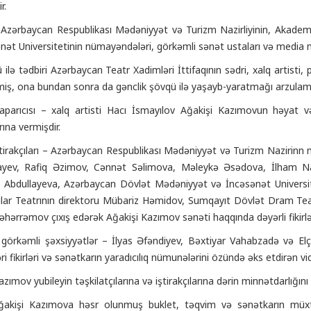
r.
 Azərbaycan Respublikası Mədəniyyət və Turizm Nazirliyinin, Akadem
nət Universitetinin nümayəndələri, görkəmli sənət ustaları və media n
ü ilə tədbiri Azərbaycan Teatr Xadimləri İttifaqının sədri, xalq arti
miş, ona bundan sonra da gənclik şövqü ilə yaşayb-yaratmağı arzulamı
 aparıcısı – xalq artisti Hacı İsmayılov Ağakişi Kazımovun həyat v
arına vermişdir.
ştirakçıları – Azərbaycan Respublikası Mədəniyyət və Turizm Nazirinn 
ayev, Rafiq Əzimov, Cənnət Səlimova, Məleykə Əsədova, İlham Na
 Abdullayeva, Azərbaycan Dövlət Mədəniyyət və İncəsənət Universit
lar Teatrının direktoru Mübariz Həmidov, Sumqayıt Dövlət Dram Teat
əhərrəmov çıxış edərək Ağakişi Kazımov sənəti haqqında dəyərli fikirlər 
görkəmli şəxsiyyətlər – İlyas Əfəndiyev, Bəxtiyar Vahabzadə və Elç
əri fikirləri və sənətkarın yaradıcılıq nümunələrini özündə əks etdirən
zımov yubileyin təşkilatçılarına və iştirakçılarına dərin minnətdarlığını 
akişi Kazımova həsr olunmuş buklet, təqvim və sənətkarın müxtəlif 