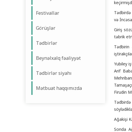
keçirmişdi
Festivallar
Tədbirdə
və İncəsə
Görüşlər
Giriş söz
təbrik et
Tədbirlər
Tədbirin
iştirakçıl
Beynəlxalq fəaliyyət
Yubiley i
Arif Bab
Tədbirlər siyahı
Mehriban
Tamaşaçı
Mətbuat haqqımızda
Firudin M
Tədbirdə 
söylədikl
Ağakişi Ka
Sonda Ağ