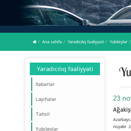
Ana səhifə
Yaradıcılıq fəaliyyəti
Yubileylər
Yu
Yaradıcılıq fəaliyyəti
Xəbərlər
23 no
Layihələr
Ağakiş
Təhsil
Azərbayc
noyabr 20
Yubileylər