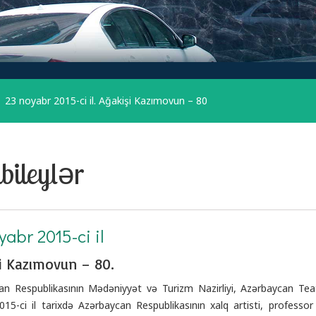
23 noyabr 2015-ci il. Ağakişi Kazımovun – 80
bileylər
yabr 2015-ci il
i Kazımovun – 80.
an Respublikasının Mədəniyyət və Turizm Nazirliyi, Azərbaycan Teat
15-ci il tarixdə Azərbaycan Respublikasının xalq artisti, professor 