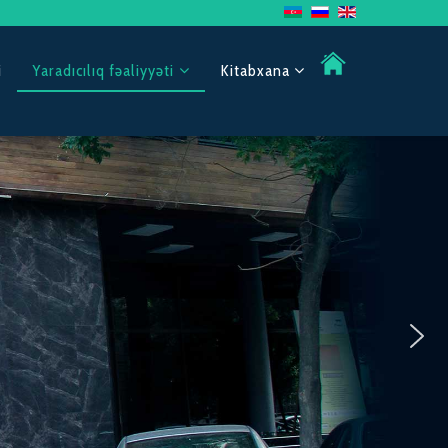
i
Yaradıcılıq fəaliyyəti
Kitabxana