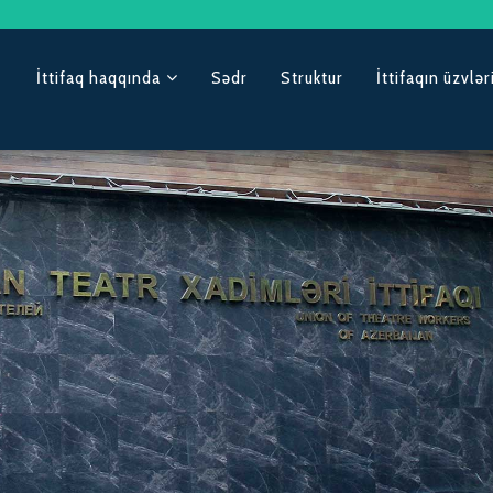
İttifaq haqqında
Sədr
Struktur
İttifaqın üzvlər