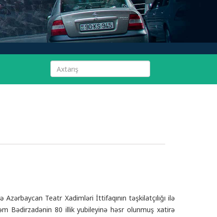
Azərbaycan Teatr Xadimləri İttifaqının təşkilatçılığı ilə
m Bədirzadənin 80 illik yubileyinə həsr olunmuş xatirə