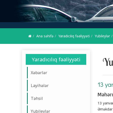
Ana səhifə
Yaradıcılıq fəaliyyəti
Yubileylər
Yu
Yaradıcılıq fəaliyyəti
Xəbərlər
13 ya
Layihələr
Məhər
Təhsil
13 yanvar
Əməkdar i
Yubileylər