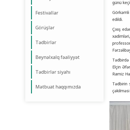
günü keçir
Festivallar
Görkəmli 
edildi.
Görüşlər
Çıxış edə
xadimlər
Tədbirlər
professo
Fərzəlibə
Beynəlxalq fəaliyyət
Tədbirdə 
Elçin Əfə
Tədbirlər siyahı
Ramiz Həs
Tədbirin 
Mətbuat haqqımızda
çəkilməsi 