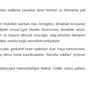
çirilən tədbirdə sənətkar dərin hörmət və ehtiramla yad
vlət mükafatı laureatı Hacı İsmayılov, Əməkdar incəsənət
iyinin məsul işçisi Nəsibə Novruzova, Əməkdar artist,
st və rejissor Əhməd Orucoğlu, Xalq artistləri Mərahim
r, onunla bağlı xatirələrini bölüşdülər.
arçalar, görkəmli teatr xadimləri Azər Paşa Nemətovun,
miş Mirzə Fətəli Axundzadənin “Mürafiə vəkilləri” (rejissor
ılara minnətdarlığını bildirdi. Tədbir xatirə şəklinin