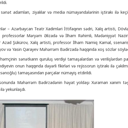
ildi.
sənət adamları, ziyalılar və media nümayəndələrinin iştirakı ilə ke
nlər – Azərbaycan Teatr Xadimləri İttifaqının sədri, Xalq artisti, Dö
i, professorlar Məryəm Əlizadə və İlham Rəhimli, Mədəniyyət Nazirl
r Azad Şükürov, Xalq artisti, professor İlham Namiq Kamal, ssenari
yov və Yasin Qarayev Məhərrəm Bədirzadə haqqında xoş sözlər söylədilə
həmçinin sənətkarın quruluş verdiyi tamaşalardan və verilişlərdən p
ndiyevin onun haqqında dəyərli fikirləri və rejissorun iştirakı ilə çəkil
ənoğlu) tamaşasından parçalar nümayiş etdirildi.
sonunda Məhərrəm Bədirzadənin həyat yoldaşı Xuraman xanım təşkilatç
ilə yekunlaşdı.