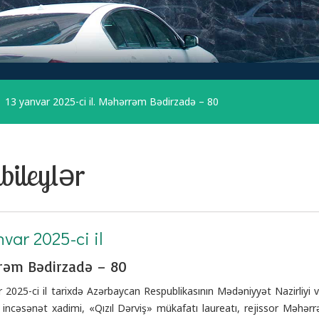
13 yanvar 2025-ci il. Məhərrəm Bədirzadə – 80
bileylər
nvar 2025-ci il
rəm Bədirzadə – 80
 2025-ci il tarixdə Azərbaycan Respublikasının Mədəniyyət Nazirliyi və 
ncəsənət xadimi, «Qızıl Dərviş» mükafatı laureatı, rejissor Məhərrə