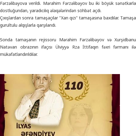
Fərzəlibəyova verildi. Mərahim Fərzəlibəyov bu iki böyük sənətkarla
dostluğundan, yaradıcılıq əlaqələrindən söhbət açdı.
Çıxışlardan sonra tamaşaçılar "Xan qızı" tamaşasına baxdılar. Tamaşa
gurultulu alqışlarla qarşılandı.
Sonda tamaşanın rejissoru Mərahim Fərzəlibəyov və Xurşidbanu
Natəvan obrazının ifaçısı Ülviyyə Rza İttifaqın fəxri fərmanı ilə
mükafatlandırıldılar.