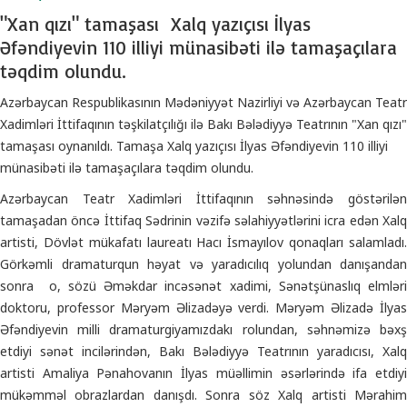
"Xan qızı" tamaşası Xalq yazıçısı İlyas
Əfəndiyevin 110 illiyi münasibəti ilə tamaşaçılara
təqdim olundu.
Azərbaycan Respublikasının Mədəniyyət Nazirliyi və Azərbaycan Teatr
Xadimləri İttifaqının təşkilatçılığı ilə Bakı Bələdiyyə Teatrının "Xan qızı"
tamaşası oynanıldı. Tamaşa Xalq yazıçısı İlyas Əfəndiyevin 110 illiyi
münasibəti ilə tamaşaçılara təqdim olundu.
Azərbaycan Teatr Xadimləri İttifaqının səhnəsində göstərilən
tamaşadan öncə İttifaq Sədrinin vəzifə səlahiyyətlərini icra edən Xalq
artisti, Dövlət mükafatı laureatı Hacı İsmayılov qonaqları salamladı.
Görkəmli dramaturqun həyat və yaradıcılıq yolundan danışandan
sonra o, sözü Əməkdar incəsənət xadimi, Sənətşünaslıq elmləri
doktoru, professor Məryəm Əlizadəyə verdi. Məryəm Əlizadə İlyas
Əfəndiyevin milli dramaturgiyamızdakı rolundan, səhnəmizə bəxş
etdiyi sənət incilərindən, Bakı Bələdiyyə Teatrının yaradıcısı, Xalq
artisti Amaliya Pənahovanın İlyas müəllimin əsərlərində ifa etdiyi
mükəmməl obrazlardan danışdı. Sonra söz Xalq artisti Mərahim