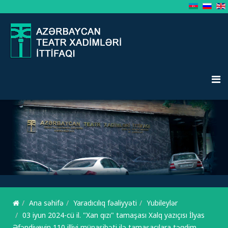
Ana səhifə
Yaradıcılıq fəaliyyəti
Yubileylər
03 iyun 2024-cü il. "Xan qızı" tamaşası Xalq yazıçısı İlyas
Əfəndiyevin 110 illiyi münasibəti ilə tamaşaçılara təqdim