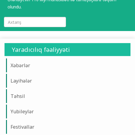
olundu.
Yaradıcılıq fəaliyyəti
Xəbərlər
Layihələr
Təhsil
Yubileylər
Festivallar