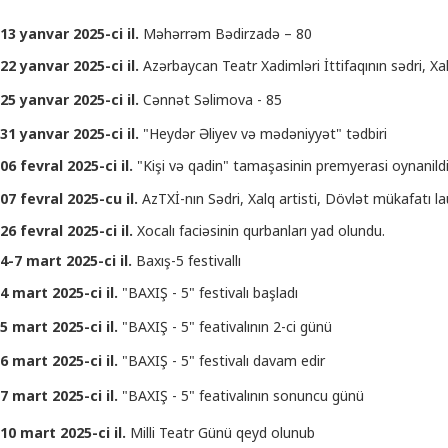
13 yanvar 2025-ci il.
Məhərrəm Bədirzadə – 80
22 yanvar 2025-ci il.
Azərbaycan Teatr Xadimləri İttifaqının sədri, X
25 yanvar 2025-ci il.
Cənnət Səlimova - 85
31 yanvar 2025-ci il.
"Heydər Əliyev və mədəniyyət" tədbiri
06 fevral 2025-ci il.
"Kişi və qadin" tamaşasinin premyerasi oynanild
07 fevral 2025-cu il.
AzTXİ-nın Sədri, Xalq artisti, Dövlət mükafatı l
26 fevral 2025-ci il.
Xocalı faciəsinin qurbanları yad olundu.
4-7 mart 2025-ci il.
Baxış-5 festivallı
4 mart 2025-ci il.
"BAXIŞ - 5" festivalı başladı
5 mart 2025-ci il.
"BAXIŞ - 5" feativalının 2-ci günü
6 mart 2025-ci il.
"BAXIŞ - 5" festivalı davam edir
7 mart 2025-ci il.
"BAXIŞ - 5" feativalının sonuncu günü
10 mart 2025-ci il.
Milli Teatr Günü qeyd olunub