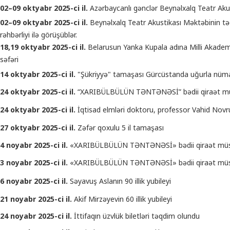
02–09 oktyabr 2025-ci il.
Azərbaycanlı gənclər Beynəlxalq Teatr Akus
02–09 oktyabr 2025-ci il.
Beynəlxalq Teatr Akustikası Məktəbinin təd
rəhbərliyi ilə görüşüblər.
18,19 oktyabr 2025-ci il.
Belarusun Yanka Kupala adına Milli Akadem
səfəri
14 oktyabr 2025-ci il.
"Şükriyyə" tamaşası Gürcüstanda uğurla nüma
24 oktyabr 2025-ci il.
“XARIBÜLBÜLÜN TƏNTƏNƏSİ” bədii qiraət müsa
24 oktyabr 2025-ci il.
İqtisad elmləri doktoru, professor Vahid Novru
27 oktyabr 2025-ci il.
Zəfər qoxulu 5 il tamaşası
4 noyabr 2025-ci il.
«XARIBÜLBÜLÜN TƏNTƏNƏSİ» bədii qiraət müsabi
3 noyabr 2025-ci il.
«XARIBÜLBÜLÜN TƏNTƏNƏSİ» bədii qiraət müs
6 noyabr 2025-ci il.
Səyavuş Aslanın 90 illik yubileyi
21 noyabr 2025-ci il.
Akif Mirzəyevin 60 illik yubileyi
24 noyabr 2025-ci il.
İttifaqın üzvlük biletləri təqdim olundu