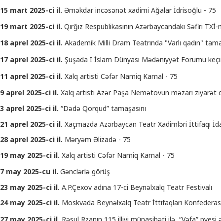
15 mart 2025-ci il.
Əməkdar incəsənət xadimi Ağalar İdrisoğlu - 75
19 mart 2025-ci il.
Qırğız Respublikasının Azərbaycandakı Səfiri TXİ-
18 aprel 2025-ci il.
Akademik Milli Dram Teatrında "Varlı qadın" tam
17 aprel 2025-ci il.
Şuşada I İslam Dünyası Mədəniyyət Forumu keçir
11 aprel 2025-ci il.
Xalq artisti Cəfər Namiq Kamal - 75
9 aprel 2025-ci il.
Xalq artisti Azər Paşa Nemətovun məzarı ziyarət 
3 aprel 2025-ci il.
“Dədə Qorqud” tamaşasını
21 aprel 2025-ci il.
Xaçmazda Azərbaycan Teatr Xadimləri İttifaqı İdar
28 aprel 2025-ci il.
Məryəm Əlizadə - 75
19 may 2025-ci il.
Xalq artisti Cəfər Namiq Kamal - 75
7 may 2025-cu il.
Gənclərlə görüş
23 may 2025-ci il.
A.P.Çexov adına 17-ci Beynəlxalq Teatr Festivalı
24 may 2025-ci il.
Moskvada Beynəlxalq Teatr İttifaqları Konfederasi
27 may 2025-ci il.
Rəsul Rzanın 115 illiyi münasibəti ilə, “Vəfa” pyes