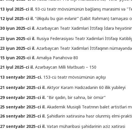
13 iyul 2025-ci il.
93-cü teatr mövsümünün bağlanış mərasimi və "Te
12 iyul 2025-ci il.
“Əliqulu bu gün evlənir” (Sabit Rəhman) tamaşası o
30 iyun 2025-ci il.
Azərbaycan Teatr Xadimləri İttifaqı İdarə heyətinin
23 iyun 2025-ci il.
Rusiya Federasiyası Teatr Xadimləri İttifaqı Katibliyi
23 iyun 2025-ci il.
Azərbaycan Teatr Xadimləri İttifaqının nümayəndə
15 iyun 2025-ci il.
Amaliya Pənahova-80
21 iyul 2025-ci il.
Azərbaycan Milli Mətbuatı – 150
13 sentyabr 2025-ci.
153-cü teatr mövsümünün açılışı
21 sentyabr 2025-ci il.
Aktyor Kərəm Hadızadənin 60 illik yubileyi
29 sentyabr 2025-ci il.
"Bir qadın, bir səhnə, bir ömür”
25 sentyabr 2025-ci il.
Akademik Musiqili Teatrının balet artistləri mü
26 sentyabr 2025-ci il.
Şəhidlərin xatirəsinə həsr olunmiş elmi-prakt
27 sentyabr 2025-ci il.
Vətən müharibəsi şəhidərinin əziz xatirəsi