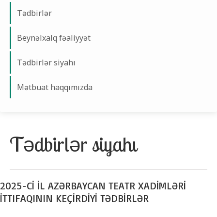
Tədbirlər
Beynəlxalq fəaliyyət
Tədbirlər siyahı
Mətbuat haqqımızda
Tədbirlər siyahı
2025-Cİ İL AZƏRBAYCAN TEATR XADİMLƏRİ
İTTIFAQININ KEÇİRDİYİ TƏDBİRLƏR