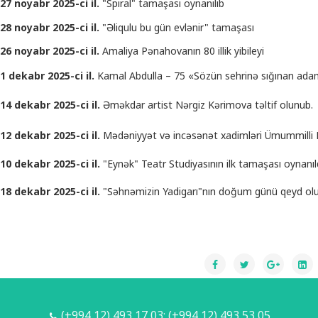
27 noyabr 2025-ci il.
"Spiral" tamaşası oynanılıb
28 noyabr 2025-ci il.
"Əliqulu bu gün evlənir" tamaşası
26 noyabr 2025-ci il.
Amaliya Pənahovanın 80 illik yibileyi
1 dekabr 2025-ci il.
Kamal Abdulla – 75 «Sözün sehrinə sığınan ad
14 dekabr 2025-ci il.
Əməkdar artist Nərgiz Kərimova təltif olunub.
12 dekabr 2025-ci il.
Mədəniyyət və incəsənət xadimləri Ümummilli Li
10 dekabr 2025-ci il.
"Eynək" Teatr Studiyasının ilk tamaşası oynanıl
18 dekabr 2025-ci il.
"Səhnəmizin Yadigarı"nın doğum günü qeyd ol
(+994 12) 493 17 03; (+994 12) 493 53 05