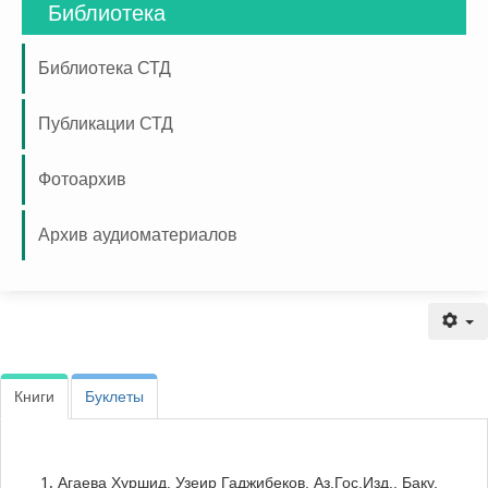
Библиотека
Библиотека СТД
Публикации СТД
Фотоархив
Архив аудиоматериалов
Публикации СТД
Книги
Буклеты
Агаева Хуршид. Узеир Гаджибеков. Аз.Гос.Изд., Баку,