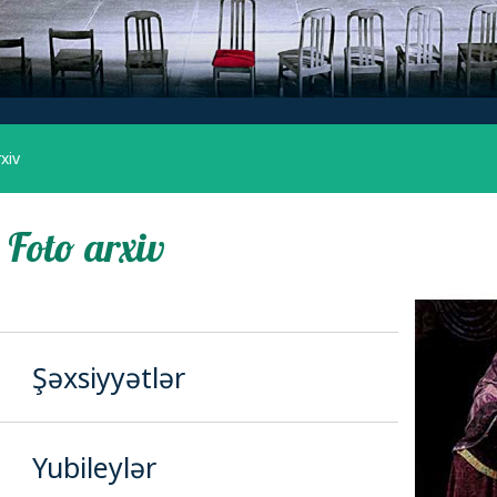
xiv
Foto arxiv
Şəxsiyyətlər
Yubileylər