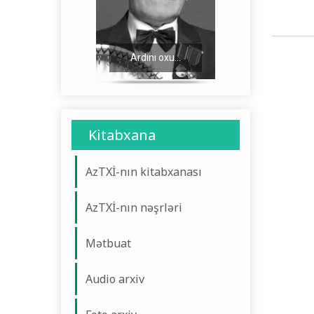
Ardını oxu...
Ardını oxu...
Kitabxana
AzTXİ-nın kitabxanası
AzTXİ-nın nəşrləri
Mətbuat
Audio arxiv