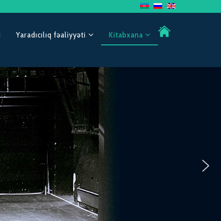
i
Yaradıcılıq fəaliyyəti
Kitabxana