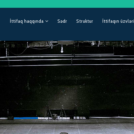
İttifaq haqqında
Sədr
Struktur
İttifaqın üzvlər