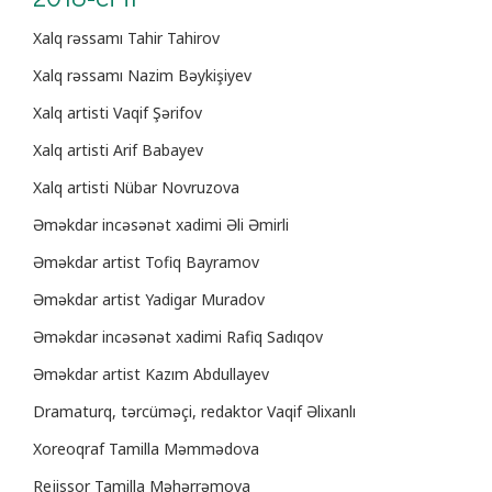
Xalq rəssamı Tahir Tahirov
Xalq rəssamı Nazim Bəykişiyev
Xalq artisti Vaqif Şərifov
Xalq artisti Arif Babayev
Xalq artisti Nübar Novruzova
Əməkdar incəsənət xadimi Əli Əmirli
Əməkdar artist Tofiq Bayramov
Əməkdar artist Yadigar Muradov
Əməkdar incəsənət xadimi Rafiq Sadıqov
Əməkdar artist Kazım Abdullayev
Dramaturq, tərcüməçi, redaktor Vaqif Əlixanlı
Xoreoqraf Tamilla Məmmədova
Rejissor Tamilla Məhərrəmova