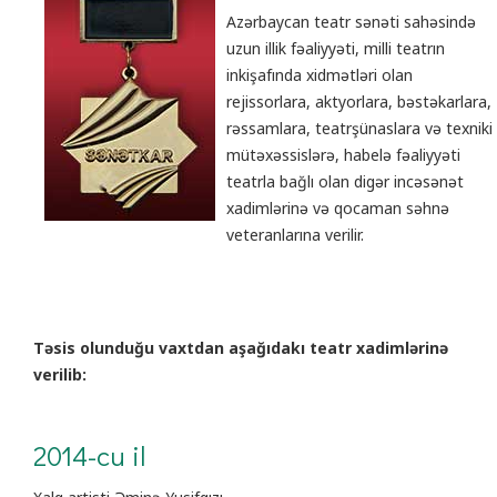
Azərbaycan teatr sənəti sahəsində
uzun illik fəaliyyəti, milli teatrın
inkişafında xidmətləri olan
rejissorlara, aktyorlara, bəstəkarlara,
rəssamlara, teatrşünaslara və texniki
mütəxəssislərə, habelə fəaliyyəti
teatrla bağlı olan digər incəsənət
xadimlərinə və qocaman səhnə
veteranlarına verilir.
Təsis olunduğu vaxtdan aşağıdakı teatr xadimlərinə
verilib:
2014-cu il