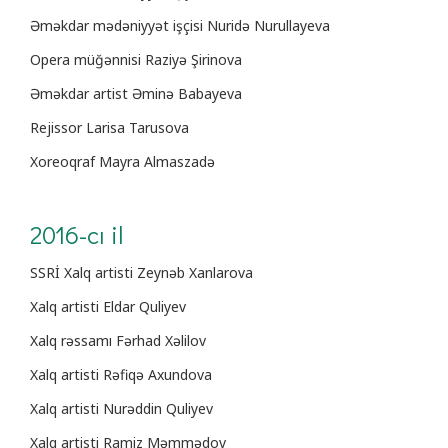
Əməkdar mədəniyyət işçisi Nuridə Nurullayeva
Opera müğənnisi Raziyə Şirinova
Əməkdar artist Əminə Babayeva
Rejissor Larisa Tarusova
Xoreoqraf Mayra Almaszadə
2016-cı il
SSRİ Xalq artisti Zeynəb Xanlarova
Xalq artisti Eldar Quliyev
Xalq rəssamı Fərhad Xəlilov
Xalq artisti Rəfiqə Axundova
Xalq artisti Nurəddin Quliyev
Xalq artisti Ramiz Məmmədov