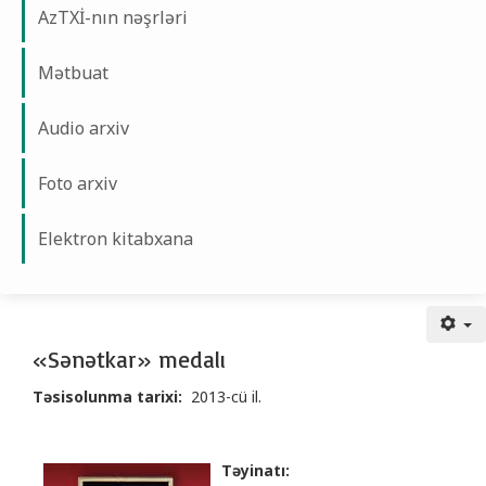
AzTXİ-nın nəşrləri
Mətbuat
Audio arxiv
Foto arxiv
Elektron kitabxana
«Sənətkar» medalı
«Sənətkar» medalı
Təsisolunma tarixi:
2013-cü il.
Təyinatı: