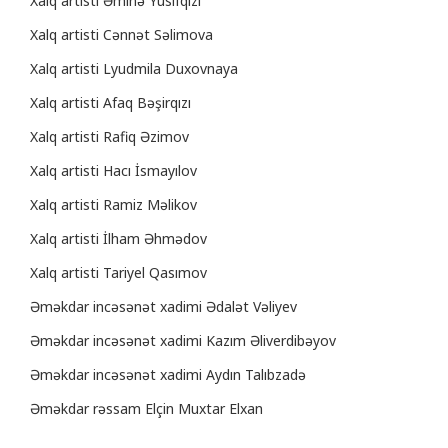
Xalq artisti Əminə Yusifqızı
Xalq artisti Cənnət Səlimova
Xalq artisti Lyudmila Duxovnaya
Xalq artisti Afaq Bəşirqızı
Xalq artisti Rafiq Əzimov
Xalq artisti Hacı İsmayılov
Xalq artisti Ramiz Məlikov
Xalq artisti İlham Əhmədov
Xalq artisti Tariyel Qasımov
Əməkdar incəsənət xadimi Ədalət Vəliyev
Əməkdar incəsənət xadimi Kazım Əliverdibəyov
Əməkdar incəsənət xadimi Aydın Talıbzadə
Əməkdar rəssam Elçin Muxtar Elxan