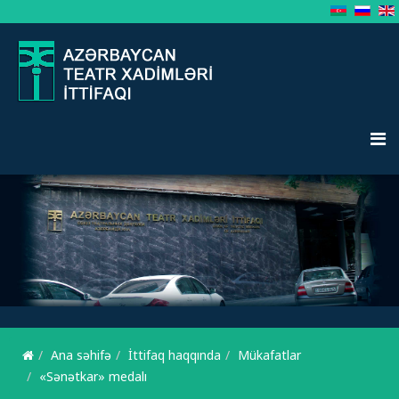
Ana səhifə
İttifaq haqqında
Mükafatlar
«Sənətkar» medalı