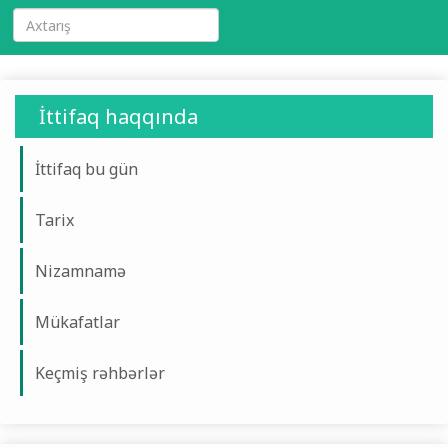
İttifaq haqqında
İttifaq bu gün
Tarix
Nizamnamə
Mükafatlar
Keçmiş rəhbərlər