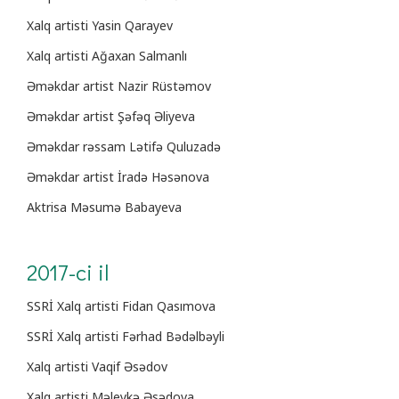
Xalq artisti Yasin Qarayev
Xalq artisti Ağaxan Salmanlı
Əməkdar artist Nazir Rüstəmov
Əməkdar artist Şəfəq Əliyeva
Əməkdar rəssam Lətifə Quluzadə
Əməkdar artist İradə Həsənova
Aktrisa Məsumə Babayeva
2017-ci il
SSRİ Xalq artisti Fidan Qasımova
SSRİ Xalq artisti Fərhad Bədəlbəyli
Xalq artisti Vaqif Əsədov
Xalq artisti Məleykə Əsədova