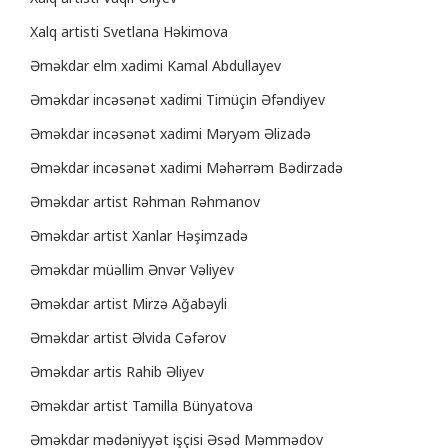
Xalq artisti Svetlana Həkimova
Əməkdar elm xadimi Kamal Abdullayev
Əməkdar incəsənət xadimi Timüçin Əfəndiyev
Əməkdar incəsənət xadimi Məryəm Əlizadə
Əməkdar incəsənət xadimi Məhərrəm Bədirzadə
Əməkdar artist Rəhman Rəhmanov
Əməkdar artist Xanlar Həşimzadə
Əməkdar müəllim Ənvər Vəliyev
Əməkdar artist Mirzə Ağabəyli
Əməkdar artist Əlvida Cəfərov
Əməkdar artis Rahib Əliyev
Əməkdar artist Tamilla Bünyatova
Əməkdar mədəniyyət işçisi Əsəd Məmmədov