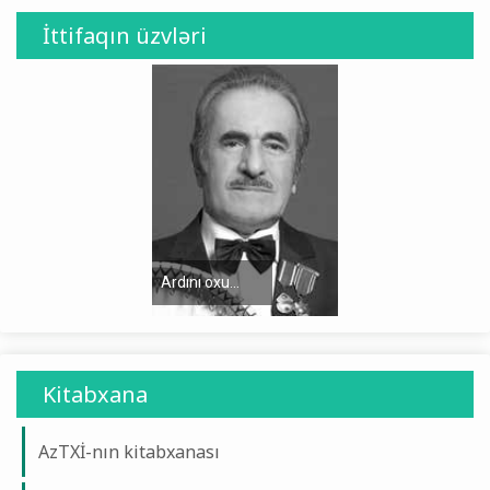
İttifaqın üzvləri
Ardını oxu...
Ardını oxu...
Kitabxana
AzTXİ-nın kitabxanası