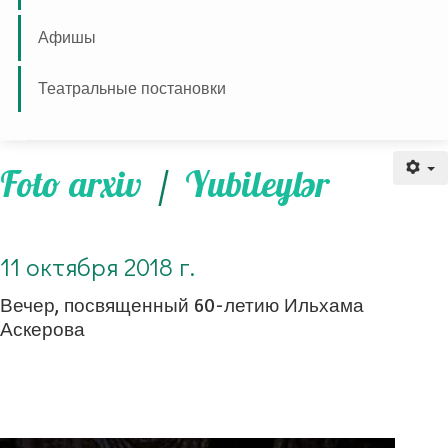
Афишы
Театральные постановки
11 октября 2018 г. Вечер, посвященный 60-летию Ильхама Аскерова
Foto arxiv
/
Yubileylər
11 октября 2018 г.
Вечер, посвященный 60-летию Ильхама
Аскерова