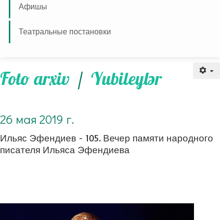
Афишы
Театральные постановки
26 мая 2019 г. Ильяс Эфендиев - 105
Foto arxiv
/
Yubileylər
26 мая 2019 г.
Ильяс Эфендиев - 105. Вечер памяти народного
писателя Ильяса Эфендиева