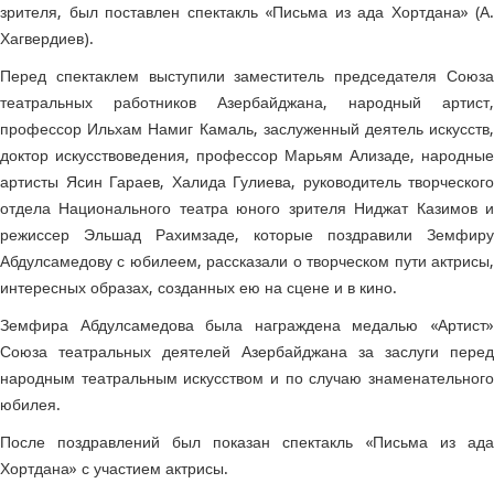
зрителя, был поставлен спектакль «Письма из ада Хортдана» (А.
Хагвердиев).
Перед спектаклем выступили заместитель председателя Союза
театральных работников Азербайджана, народный артист,
профессор Ильхам Намиг Камаль, заслуженный деятель искусств,
доктор искусствоведения, профессор Марьям Ализаде, народные
артисты Ясин Гараев, Халида Гулиева, руководитель творческого
отдела Национального театра юного зрителя Ниджат Казимов и
режиссер Эльшад Рахимзаде, которые поздравили Земфиру
Абдулсамедову с юбилеем, рассказали о творческом пути актрисы,
интересных образах, созданных ею на сцене и в кино.
Земфира Абдулсамедова была награждена медалью «Артист»
Союза театральных деятелей Азербайджана за заслуги перед
народным театральным искусством и по случаю знаменательного
юбилея.
После поздравлений был показан спектакль «Письма из ада
Хортдана» с участием актрисы.