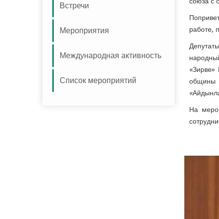
союза с 
Встречи
Попривет
работе, 
Мероприятия
Депутат
Международная активность
народный
«Зирве»
Список мероприятий
общины 
«Айдынла
На меро
сотрудни