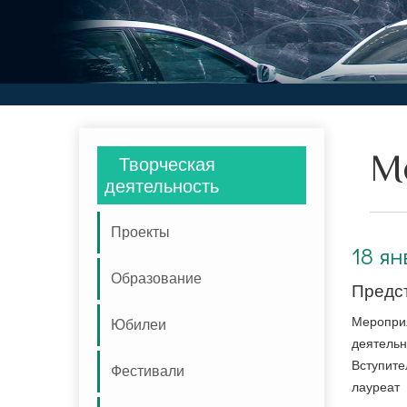
М
Творческая
деятельность
Проекты
18 января 2026. Представлен общественный союз «Поддержка прогресса искусства»
18 ян
Образование
Предс
Меропри
Юбилеи
деятельн
Вступите
Фестивали
лауреат