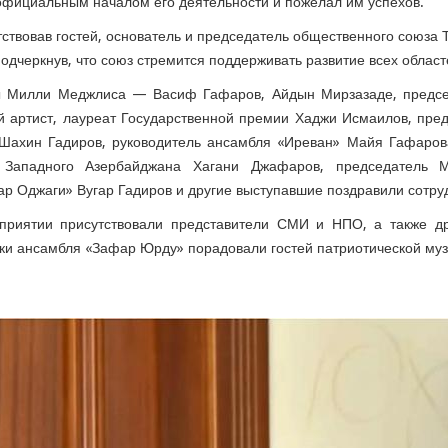
официальным началом его деятельности и пожелал им успехов.
ствовав гостей, основатель и председатель общественного союза 
подчеркнув, что союз стремится поддерживать развитие всех областе
ы Милли Меджлиса — Васиф Гафаров, Айдын Мирзазаде, предсе
 артист, лауреат Государственной премии Хаджи Исмаилов, пред
 Шахин Гадиров, руководитель ансамбля «Иреван» Майя Гафаров
Западного Азербайджана Хагани Джафаров, председатель Ме
р Оджаги» Вугар Гадиров и другие выступавшие поздравили сотру
приятии присутствовали представители СМИ и НПО, а также д
ки ансамбля «Зафар Юрду» порадовали гостей патриотической муз