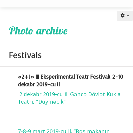
Festivals
Photo archive
Festivals
«2+1» III Eksperimental Teatr Festivalı 2-10
dekabr 2019-cu il
2 dekabr 2019-cu il. Gəncə Dövlət Kukla
Teatrı, "Düyməcik"
7-8-9 mart 2019-cu il. “Boş məkanın