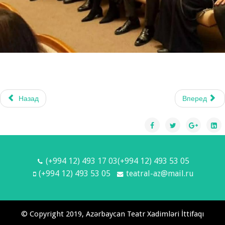
Назад
Вперед
(+994 12) 493 17 03(+994 12) 493 53 05
(+994 12) 493 53 05
teatral-az@mail.ru
© Copyright 2019, Azərbaycan Teatr Xadimləri İttifaqı