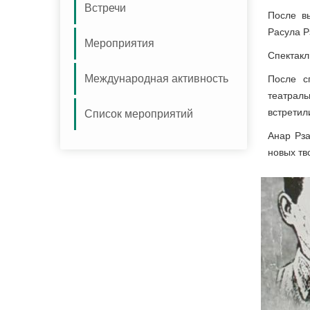
Встречи
После в
Расула Р
Мероприятия
Спектакл
Международная активность
После с
театраль
встретил
Список мероприятий
Анар Рза
новых тв