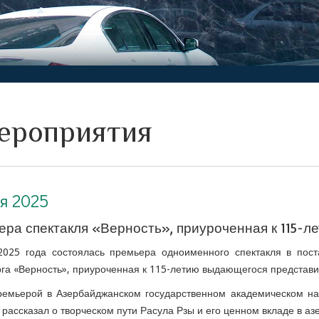
ероприятия
я 2025
ра спектакля «Верность», приуроченная к 115-л
2025 года состоялась премьера одноименного спектакля в пост
га «Верность», приуроченная к 115-летию выдающегося представи
ремьерой в Азербайджанском государственном академическом на
 рассказал о творческом пути Расула Рзы и его ценном вкладе в а