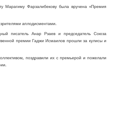
сту Марагиму Фарзалибекову была вручена «Премия
н зрителями аплодисментами.
дный писатель Анар Рзаев и председатель Союза
ственной премии Гаджи Исмаилов прошли за кулисы и
коллективом, поздравили их с премьерой и пожелали
ии.