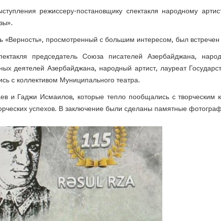
ыступления режиссеру-постановщику спектакля народному арти
зы».
ь «Верность», просмотренный с большим интересом, был встрече
пектакля председатель Союза писателей Азербайджана, наро
ных деятелей Азербайджана, народный артист, лауреат Государ
ись с коллективом Муниципального театра.
ев и Гаджи Исмаилов, которые тепло пообщались с творческим 
орческих успехов.
В заключение были сделаны памятные фотограф