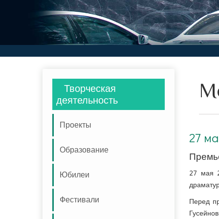
М
Творческая
деятельность
Проекты
27 мая 2025г. Премьера спектакля «Верность», приуроченная к 115-летию Расула Рзы
27 ма
Образование
Премье
27 мая 
Юбилеи
драматур
Фестивали
Перед п
Гусейнов