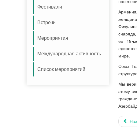
населени
Фестивали
Армения,
женщина
Встречи
Физулинс
снаряда,
Мероприятия
ее 18-м
единстве
Международная активность
мире.
Союз Те
Список мероприятий
структур
Мы вери
этому зл
гражданс
Азербай
Наз