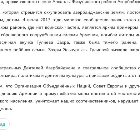
я, проживающего в селе Алханлы Физулинского района Азербайдж
 которая стремится оккупировать азербайджанские земли, постоя
м, детям. 4 июля 2017 года мировое сообщество вновь стало с
ком районе, где нет воинских частей, является ярким примером 
 сброшенного вооружёнными силами Армении, погибли жительниц
есячная внучка Гулиева Захра, также была тяжело ранена 5
нного ребёнка семьи, Захры Эльнургызы Гулиевой вызвала широ
атральных Деятелей Азербайджана и театральное сообщество 
ам мира, политикам и деятелям культуры с призывом осудить этот 
м, что Организация Объединённых Наций, Совет Европы и други
одеянию Армении и примут жёсткие меры против этой жестокости
кого населения, уничтожает наших соотечественников, нарушает 
джана.
ад