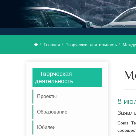
Главная
Творческая деятельность
Между
М
Творческая
деятельность
Проекты
8 июл
Образование
Заявле
Союз Те
Юбилеи
сообщес