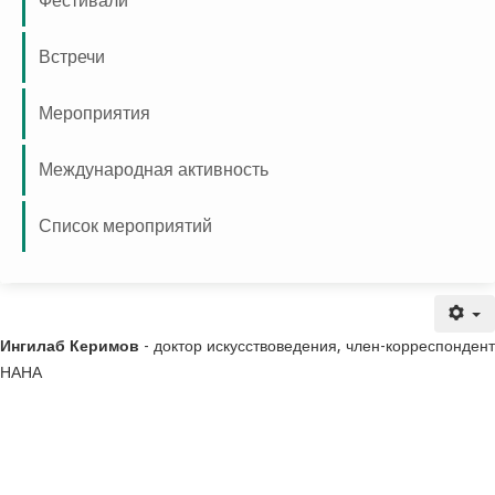
Фестивали
Встречи
Мероприятия
Международная активность
Список мероприятий
Награда “Наследие”
Ингилаб Керимов
- доктор искусствоведения, член-корреспондент
НАНА