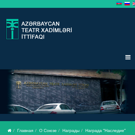
Главная
О Союзе
Награды
Награда “Наследие”