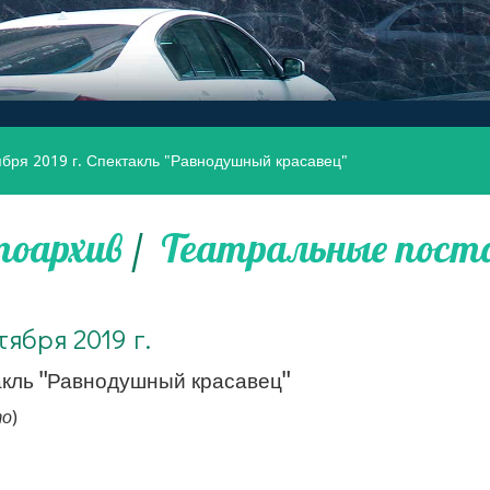
ября 2019 г. Спектакль "Равнодушный красавец"
оархив
/
Театральные пост
тября 2019 г.
акль "Равнодушный красавец"
то
)